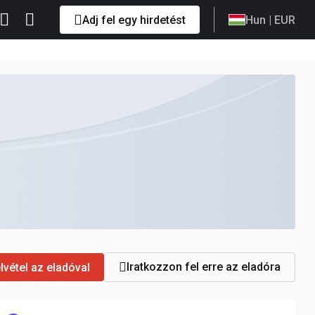
Adj fel egy hirdetést
Hun
| EUR
Iratkozzon fel erre az eladóra
lvétel az eladóval