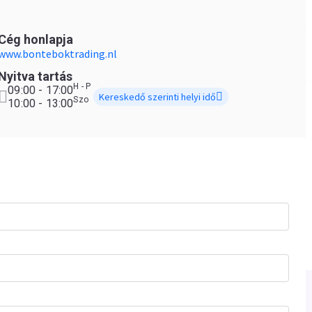
Cég honlapja
www.bonteboktrading.nl
Nyitva tartás
H - P
09:00 - 17:00
Kereskedő szerinti helyi idő
Szo
10:00 - 13:00