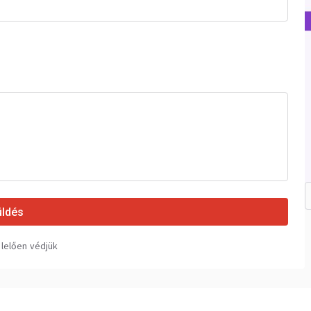
üldés
elően védjük