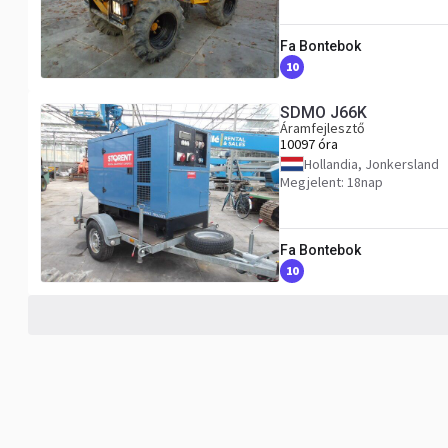
Fa Bontebok
10
SDMO J66K
Áramfejlesztő
10097 óra
Hollandia, Jonkersland
Megjelent: 18nap
Fa Bontebok
10