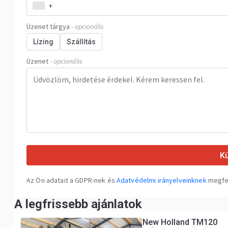
+
Üzenet tárgya
- opcionális
Lízing
Szállítás
Üzenet
- opcionális
K
Az Ön adatait a GDPR-nek és
Adatvédelmi irányelveinknek
megfel
A legfrissebb ajánlatok
New Holland TM120