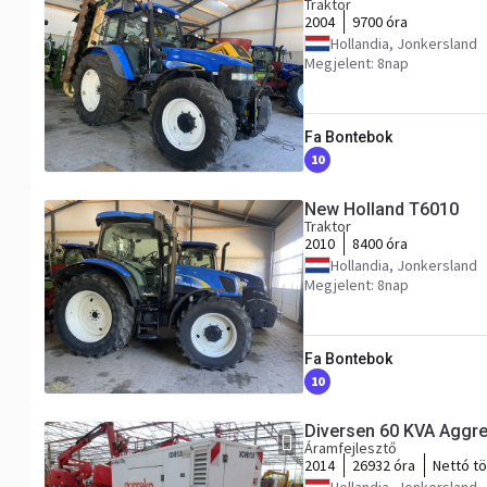
Traktor
2004
9700 óra
Hollandia, Jonkersland
Megjelent: 8nap
Fa Bontebok
10
New Holland T6010
Traktor
2010
8400 óra
Hollandia, Jonkersland
Megjelent: 8nap
Fa Bontebok
10
Diversen 60 KVA Aggr
Áramfejlesztő
2014
26932 óra
Nettó t