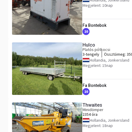
Hollandia, Jonkersland
Megjelent: 10nap
Fa Bontebok
10
Hulco
Platós pótkocsi
3-tengely
Össztömeg:
35
Hollandia, Jonkersland
Megjelent: 15nap
Fa Bontebok
10
Thwaites
Minidömper
2354 óra
Hollandia, Jonkersland
Megjelent: 18nap