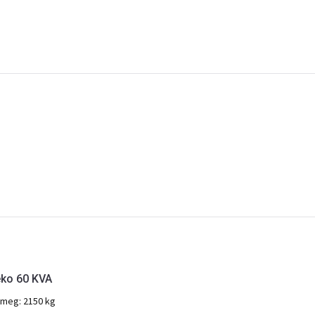
eko 60 KVA
ömeg:
2150 kg