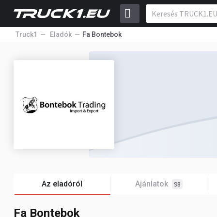
Truck1
Eladók
Fa Bontebok
Az eladóról
Ajánlatok
98
Fa Bontebok