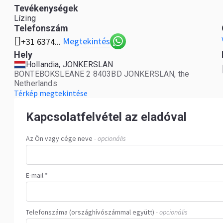
Tevékenységek
Lízing
Telefonszám
Megtekintés
+31 6374...
Hely
Hollandia, JONKERSLAN
BONTEBOKSLEANE 2 8403BD JONKERSLAN, the
Netherlands
Térkép megtekintése
Kapcsolatfelvétel az eladóval
Az Ön vagy cége neve
- opcionális
E-mail *
Telefonszáma (országhívószámmal együtt)
- opcionális