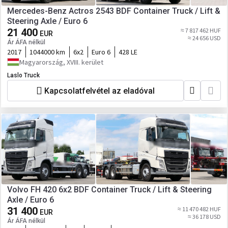
Mercedes-Benz Actros 2543 BDF Container Truck / Lift &
Steering Axle / Euro 6
21 400
≈ 7 817 462 HUF
EUR
≈ 24 656 USD
Ár ÁFA nélkül
2017
1044000 km
6x2
Euro 6
428 LE
Magyarország, XVIII. kerület
Laslo Truck
Kapcsolatfelvétel az eladóval
Volvo FH 420 6x2 BDF Container Truck / Lift & Steering
Axle / Euro 6
31 400
≈ 11 470 482 HUF
EUR
≈ 36 178 USD
Ár ÁFA nélkül