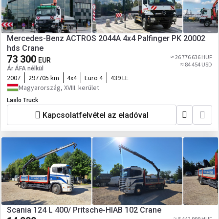
Mercedes-Benz ACTROS 2044A 4x4 Palfinger PK 20002
hds Crane
73 300
≈ 26 776 636 HUF
EUR
≈ 84 454 USD
Ár ÁFA nélkül
2007
297705 km
4x4
Euro 4
439 LE
Magyarország, XVIII. kerület
Laslo Truck
Kapcsolatfelvétel az eladóval
Scania 124 L 400/ Pritsche-HIAB 102 Crane
≈ 5 442 999 HUF