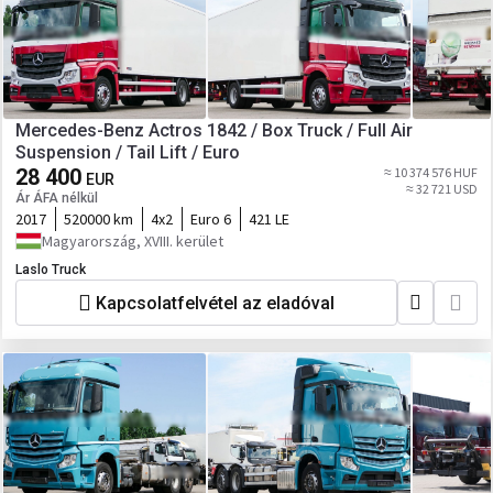
Mercedes-Benz Actros 1842 / Box Truck / Full Air
Suspension / Tail Lift / Euro
28 400
≈ 10 374 576 HUF
EUR
≈ 32 721 USD
Ár ÁFA nélkül
2017
520000 km
4x2
Euro 6
421 LE
Magyarország, XVIII. kerület
Laslo Truck
Kapcsolatfelvétel az eladóval