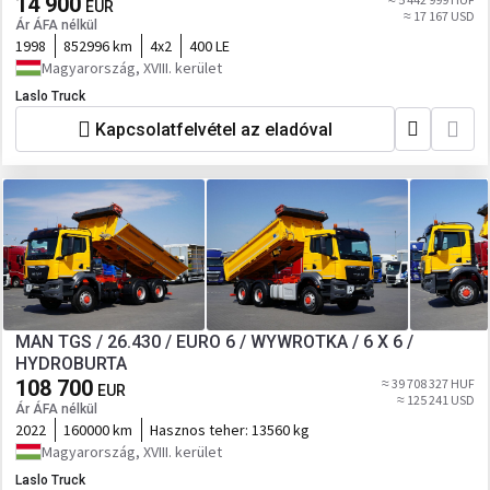
14 900
EUR
≈ 17 167 USD
Ár ÁFA nélkül
1998
852996 km
4x2
400 LE
Magyarország, XVIII. kerület
Laslo Truck
Kapcsolatfelvétel az eladóval
MAN TGS / 26.430 / EURO 6 / WYWROTKA / 6 X 6 /
HYDROBURTA
108 700
≈ 39 708 327 HUF
EUR
≈ 125 241 USD
Ár ÁFA nélkül
2022
160000 km
Hasznos teher:
13560 kg
Magyarország, XVIII. kerület
Laslo Truck