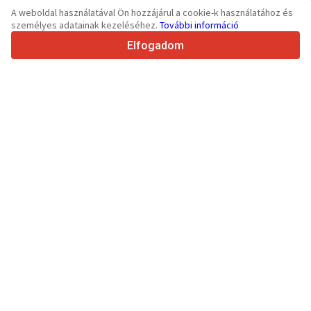
36
Támogatott nyelv
A weboldal használatával Ön hozzájárul a cookie-k használatához és
személyes adatainak kezeléséhez.
További információ
4.7/5
Trustpilot
Elfogadom
Eladóknak
Promóciós szolgáltatások
Fizetős szolgáltatások árai
Támogatás
Vevőknek
Márkák értékelései
Kiállítások
Lízing
Információk
A Truck1 története