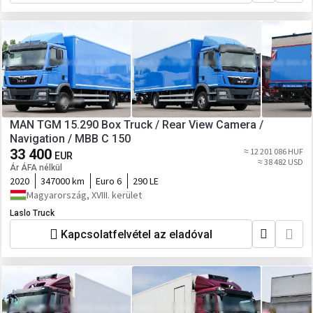
MAN TGM 15.290 Box Truck / Rear View Camera /
Navigation / MBB C 150
33 400
≈ 12 201 086 HUF
EUR
≈ 38 482 USD
Ár ÁFA nélkül
2020
347000 km
Euro 6
290 LE
Magyarország, XVIII. kerület
Laslo Truck
Kapcsolatfelvétel az eladóval