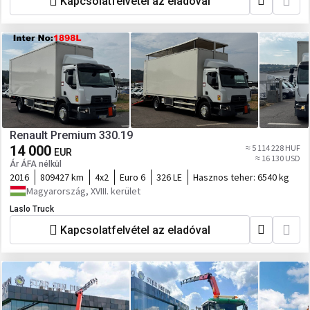
Kapcsolatfelvétel az eladóval
Renault Premium 330.19
14 000
≈ 5 114 228 HUF
EUR
≈ 16 130 USD
Ár ÁFA nélkül
2016
809427 km
4x2
Euro 6
326 LE
Hasznos teher:
6540 kg
Magyarország, XVIII. kerület
Laslo Truck
Kapcsolatfelvétel az eladóval