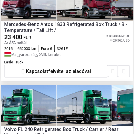
Mercedes-Benz Antos 1833 Refrigerated Box Truck / Bi-
Temperature / Tail Lift /
23 400
≈ 8 548 066 HUF
EUR
≈ 26 961 USD
Ár ÁFA nélkül
2016
662000 km
Euro 6
326 LE
Magyarország, XVIII. kerület
Laslo Truck
Kapcsolatfelvétel az eladóval
Volvo FL 240 Refrigerated Box Truck / Carrier / Rear