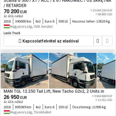
Scania G 500 / XT / ACC / E 6 / HAKOWIEC / OŚ SKRĘTNA
/ RETARDER
70 200
≈ 25 644 200 HUF
EUR
≈ 80 883 USD
Ár ÁFA nélkül
2018
340000 km
6x2
Euro 6
500 LE
Hasznos teher:
13820 kg
Magyarország, XVIII. kerület
Laslo Truck
Kapcsolatfelvétel az eladóval
MAN TGL 12.250 Tail Lift, New Tacho G2v2, 2 Units in
26 950
≈ 9 844 888 HUF
EUR
≈ 31 051 USD
Ár ÁFA nélkül
2018
805089 km
4x2
Euro 6
250 LE
Össztömeg:
11990 kg
Magyarország, Törökbálint