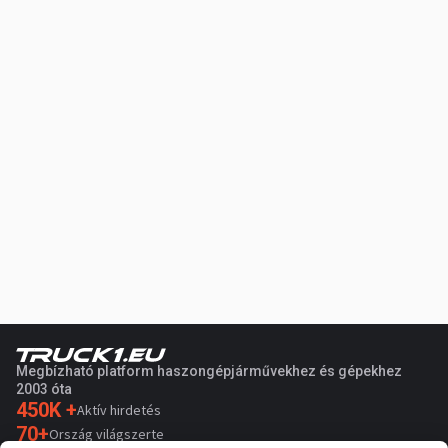
Megbízható platform haszongépjárművekhez és gépekhez
2003 óta
450K +
Aktív hirdetés
70+
Ország világszerte