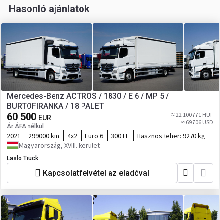
Hasonló ajánlatok
Mercedes-Benz ACTROS / 1830 / E 6 / MP 5 /
BURTOFIRANKA / 18 PALET
60 500
≈ 22 100 771 HUF
EUR
≈ 69 706 USD
Ár ÁFA nélkül
2021
299000 km
4x2
Euro 6
300 LE
Hasznos teher:
9270 kg
Magyarország, XVIII. kerület
Laslo Truck
Kapcsolatfelvétel az eladóval