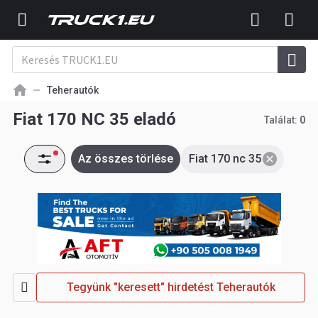
Teherautók
Fiat 170 NC 35 eladó
Találat:
0
Az összes törlése
Fiat 170 nc 35
Tegyünk "keresett" hirdetést Teherautók