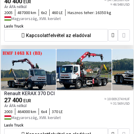
40 400
EUR
≈ 46 548 USD
Ár ÁFA nélkül
2005
487000 km
6x2
460 LE
Hasznos teher:
16350 kg
Magyarország, XVIII. kerület
Laslo Truck
Kapcsolatfelvétel az eladóval
Renault KERAX 370 DCI
27 400
≈ 10 009 274 HUF
EUR
≈ 31 569 USD
Ár ÁFA nélkül
2003
464000 km
6x4
370 LE
Magyarország, XVIII. kerület
Laslo Truck