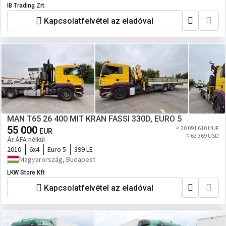
IB Trading Zrt.
Kapcsolatfelvétel az eladóval
MAN T65 26 400 MIT KRAN FASSI 330D, EURO 5
55 000
≈ 20 091 610 HUF
EUR
≈ 63 369 USD
Ár ÁFA nélkül
2010
6x4
Euro 5
399 LE
Magyarország, Budapest
LKW Store Kft
Kapcsolatfelvétel az eladóval