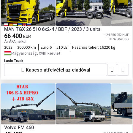
MAN TGX 26.510 6x2-4 / BDF / 2023 / 3 units
66 400
≈ 24 256 052 HUF
EUR
≈ 76 504 USD
Ár ÁFA nélkül
2023
300000 km
Euro 6
510 LE
Hasznos teher:
16220 kg
Magyarország, XVIII. kerület
Laslo Truck
Kapcsolatfelvétel az eladóval
Volvo FM 460
≈ 14 758 200 HUF