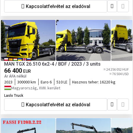
Kapcsolatfelvétel az eladóval
MAN TGX 26.510 6x2-4 / BDF / 2023 / 3 units
66 400
≈ 24 256 052 HUF
EUR
≈ 76 504 USD
Ár ÁFA nélkül
2023
300000 km
Euro 6
510 LE
Hasznos teher:
16220 kg
Magyarország, XVIII. kerület
Laslo Truck
Kapcsolatfelvétel az eladóval