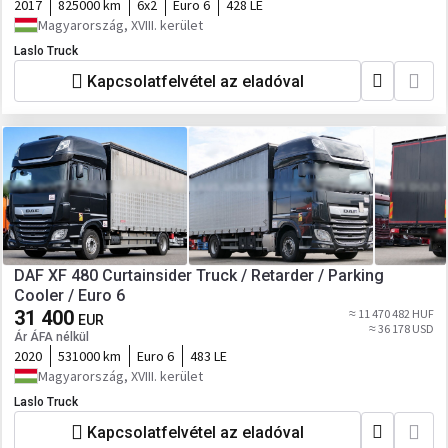
2017
825000 km
6x2
Euro 6
428 LE
Magyarország, XVIII. kerület
Laslo Truck
Kapcsolatfelvétel az eladóval
DAF XF 480 Curtainsider Truck / Retarder / Parking
Cooler / Euro 6
31 400
≈ 11 470 482 HUF
EUR
≈ 36 178 USD
Ár ÁFA nélkül
2020
531000 km
Euro 6
483 LE
Magyarország, XVIII. kerület
Laslo Truck
Kapcsolatfelvétel az eladóval