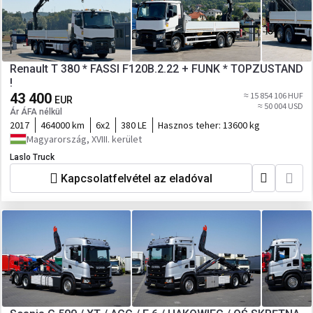
Renault T 380 * FASSI F120B.2.22 + FUNK * TOPZUSTAND
!
43 400
≈ 15 854 106 HUF
EUR
≈ 50 004 USD
Ár ÁFA nélkül
2017
464000 km
6x2
380 LE
Hasznos teher:
13600 kg
Magyarország, XVIII. kerület
Laslo Truck
Kapcsolatfelvétel az eladóval