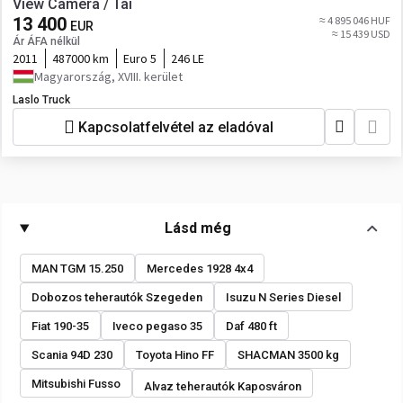
View Camera / Tai
13 400
≈ 4 895 046 HUF
EUR
≈ 15 439 USD
Ár ÁFA nélkül
2011
487000 km
Euro 5
246 LE
Magyarország, XVIII. kerület
Laslo Truck
Kapcsolatfelvétel az eladóval
Lásd még
MAN TGM 15.250
Mercedes 1928 4x4
Dobozos teherautók Szegeden
Isuzu N Series Diesel
Fiat 190-35
Iveco pegaso 35
Daf 480 ft
Scania 94D 230
Toyota Hino FF
SHACMAN 3500 kg
Mitsubishi Fusso
Alvaz teherautók Kaposváron