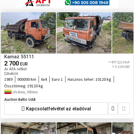
Kamaz 55111
2 700
≈ 977 221 HUF
EUR
≈ 3 119 USD
Ár ÁFA nélkül
Aukció
1989
900000 km
6x4
Euro 1
Hasznos teher:
10120 kg
Össztömeg:
19120 kg
Litvánia, Vilnius
Auction Baltic UAB
Kapcsolatfelvétel az eladóval