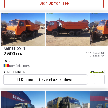
Sign Up for Free
Kamaz 5511
7 500
≈ 2 714 505 HUF
EUR
≈ 8 666 USD
1990
Románia, Borș
AGROSPRINTER
Kapcsolatfelvétel az eladóval