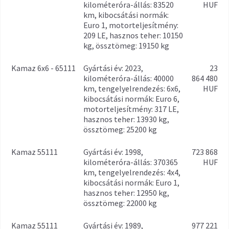
kilométeróra-állás: 83520
HUF
km, kibocsátási normák:
Euro 1, motorteljesítmény:
209 LE, hasznos teher: 10150
kg, össztömeg: 19150 kg
Kamaz 6x6 - 65111
gyártási év: 2023,
23
kilométeróra-állás: 40000
864 480
km, tengelyelrendezés: 6x6,
HUF
kibocsátási normák: Euro 6,
motorteljesítmény: 317 LE,
hasznos teher: 13930 kg,
össztömeg: 25200 kg
Kamaz 55111
gyártási év: 1998,
723 868
kilométeróra-állás: 370365
HUF
km, tengelyelrendezés: 4x4,
kibocsátási normák: Euro 1,
hasznos teher: 12950 kg,
össztömeg: 22000 kg
Kamaz 55111
gyártási év: 1989,
977 221