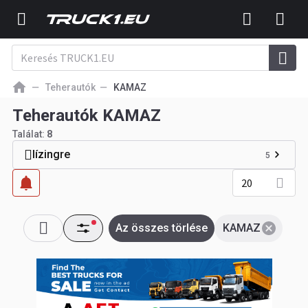
Teherautók
KAMAZ
Teherautók KAMAZ
Találat:
8
lízingre
5
20
Az összes törlése
KAMAZ