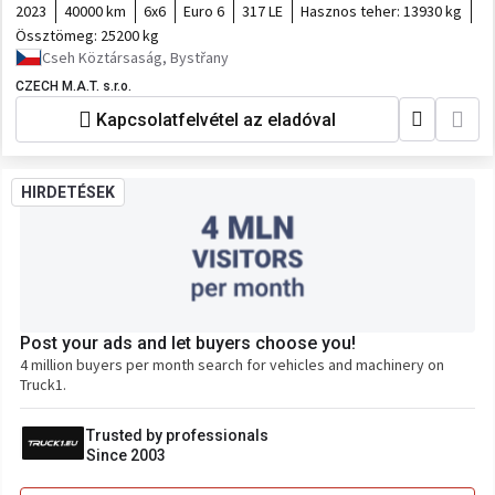
2023
40000 km
6x6
Euro 6
317 LE
Hasznos teher:
13930 kg
Össztömeg:
25200 kg
Cseh Köztársaság, Bystřany
CZECH M.A.T. s.r.o.
Kapcsolatfelvétel az eladóval
HIRDETÉSEK
Post your ads and let buyers choose you!
4 million buyers per month search for vehicles and machinery on
Truck1.
Trusted by professionals
Since 2003