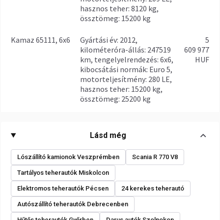
hasznos teher: 8120 kg,
össztömeg: 15200 kg
Kamaz 65111, 6x6
gyártási év: 2012,
5
kilométeróra-állás: 247519
609 977
km, tengelyelrendezés: 6x6,
HUF
kibocsátási normák: Euro 5,
motorteljesítmény: 280 LE,
hasznos teher: 15200 kg,
össztömeg: 25200 kg
Lásd még
Lószállító kamionok Veszprémben
Scania R 770 V8
Tartályos teherautók Miskolcon
Elektromos teherautók Pécsen
24 kerekes teherautó
Autószállító teherautók Debrecenben
Hűtős teherautók Győrben
Darus autók Szolnokon