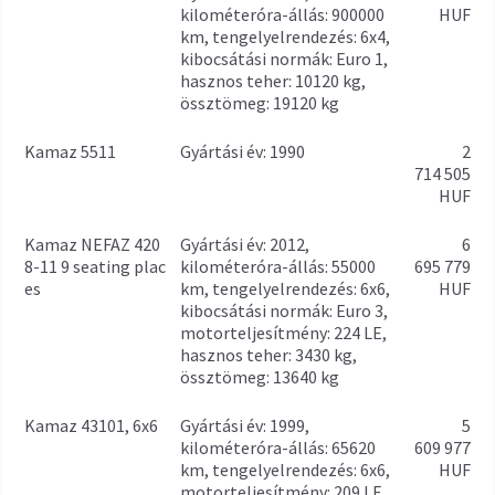
kilométeróra-állás: 900000
HUF
km, tengelyelrendezés: 6x4,
kibocsátási normák: Euro 1,
hasznos teher: 10120 kg,
össztömeg: 19120 kg
Kamaz 5511
gyártási év: 1990
2
714 505
HUF
Kamaz NEFAZ 420
gyártási év: 2012,
6
8-11 9 seating plac
kilométeróra-állás: 55000
695 779
es
km, tengelyelrendezés: 6x6,
HUF
kibocsátási normák: Euro 3,
motorteljesítmény: 224 LE,
hasznos teher: 3430 kg,
össztömeg: 13640 kg
Kamaz 43101, 6x6
gyártási év: 1999,
5
kilométeróra-állás: 65620
609 977
km, tengelyelrendezés: 6x6,
HUF
motorteljesítmény: 209 LE,