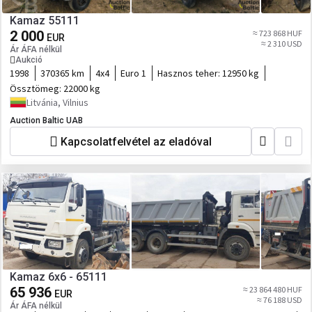
Kamaz 55111
2 000
≈ 723 868 HUF
EUR
≈ 2 310 USD
Ár ÁFA nélkül
Aukció
1998
370365 km
4x4
Euro 1
Hasznos teher:
12950 kg
Össztömeg:
22000 kg
Litvánia, Vilnius
Auction Baltic UAB
Kapcsolatfelvétel az eladóval
Kamaz 6x6 - 65111
65 936
≈ 23 864 480 HUF
EUR
≈ 76 188 USD
Ár ÁFA nélkül