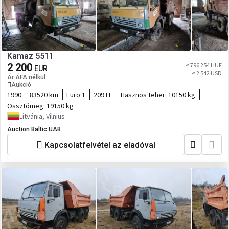
Kamaz 5511
2 200
≈ 796 254 HUF
EUR
≈ 2 542 USD
Ár ÁFA nélkül
Aukció
1990
83520 km
Euro 1
209 LE
Hasznos teher:
10150 kg
Össztömeg:
19150 kg
Litvánia, Vilnius
Auction Baltic UAB
Kapcsolatfelvétel az eladóval