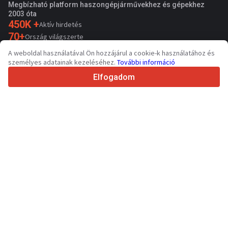
Megbízható platform haszongépjárművekhez és gépekhez
2003 óta
450K +
Aktív hirdetés
70+
Ország világszerte
36
Támogatott nyelv
A weboldal használatával Ön hozzájárul a cookie-k használatához és
személyes adatainak kezeléséhez.
További információ
4.7/5
Trustpilot
Elfogadom
Eladóknak
Promóciós szolgáltatások
Fizetős szolgáltatások árai
Támogatás
Vevőknek
Márkák értékelései
Kiállítások
Lízing