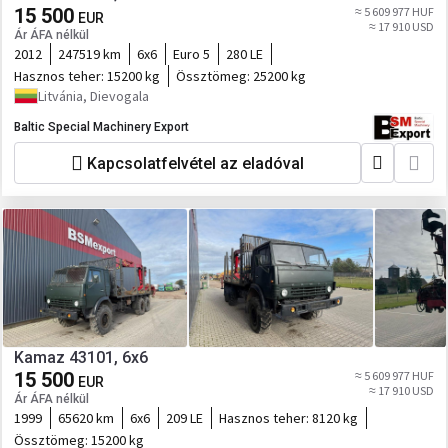
15 500
≈ 5 609 977 HUF
EUR
≈ 17 910 USD
Ár ÁFA nélkül
2012
247519 km
6x6
Euro 5
280 LE
Hasznos teher:
15200 kg
Össztömeg:
25200 kg
Litvánia, Dievogala
Baltic Special Machinery Export
Kapcsolatfelvétel az eladóval
Kamaz 43101, 6x6
15 500
≈ 5 609 977 HUF
EUR
≈ 17 910 USD
Ár ÁFA nélkül
1999
65620 km
6x6
209 LE
Hasznos teher:
8120 kg
Össztömeg:
15200 kg