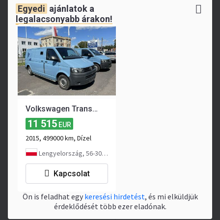
Sérült
Egyedi
ajánlatok a
legalacsonyabb árakon!
Szín
kék
Hely
Lengyelország
,
OLEŚNICKA 1, 56-500 SYCÓW,
POLAND
Motor/erőátvitel
üzemanyag
dízel
Volkswagen Transporter Trasporter T5 Bankowóz kuloodporny opancerzony 2015
lökettérfogat
1968 cm3
11 515
EUR
motorteljesítmény
140 LE
2015, 499000 km, Dízel
Lengyelország, 56-300 Milicz
sebességváltó
manuális
ASR
Kapcsolat
Ön is feladhat egy
keresési hirdetést
, és mi elküldjük
Alváz/felfüggesztés
érdeklődését több ezer eladónak.
ABS