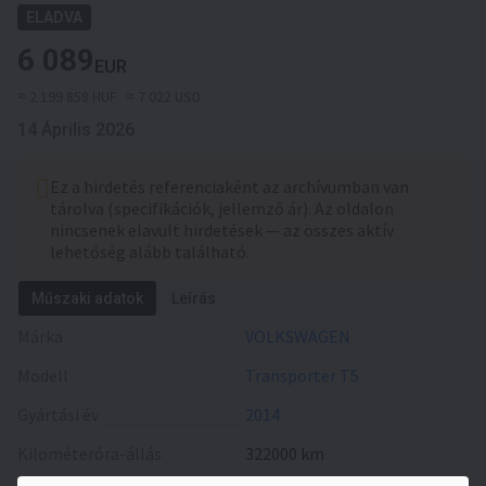
ELADVA
6 089
EUR
≈ 2 199 858 HUF
≈ 7 022 USD
14 Április 2026
Ez a hirdetés referenciaként az archívumban van
tárolva (specifikációk, jellemző ár). Az oldalon
nincsenek elavult hirdetések — az összes aktív
lehetőség alább található.
Műszaki adatok
Leírás
Márka
VOLKSWAGEN
Modell
Transporter T5
Gyártási év
2014
Kilométeróra-állás
322000 km