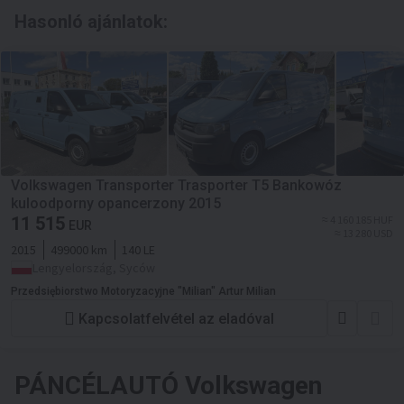
Hasonló ajánlatok:
Volkswagen Transporter Trasporter T5 Bankowóz
kuloodporny opancerzony 2015
11 515
≈ 4 160 185 HUF
EUR
≈ 13 280 USD
2015
499000 km
140 LE
Lengyelország, Syców
Przedsiębiorstwo Motoryzacyjne "Milian" Artur Milian
Kapcsolatfelvétel az eladóval
PÁNCÉLAUTÓ
Volkswagen