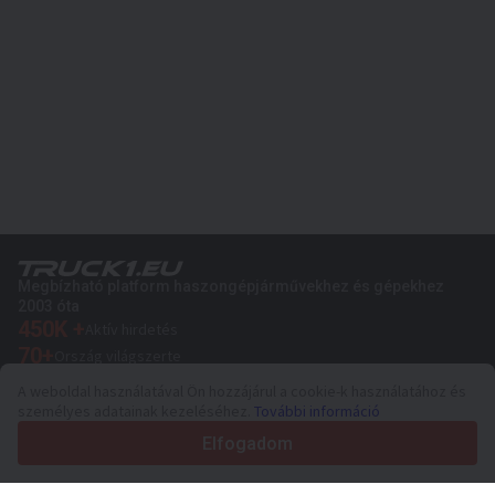
Megbízható platform haszongépjárművekhez és gépekhez
2003 óta
450K +
Aktív hirdetés
70+
Ország világszerte
36
Támogatott nyelv
A weboldal használatával Ön hozzájárul a cookie-k használatához és
személyes adatainak kezeléséhez.
További információ
4.7/5
Trustpilot
Elfogadom