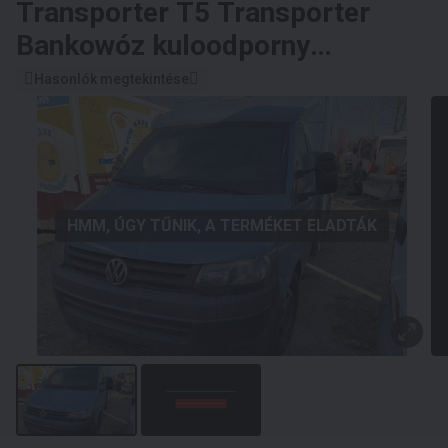
Transporter T5 Transporter
Bankowóz kuloodporny
opancerzony Model 2015
Hasonlók megtekintése
HMM, ÚGY TŰNIK, A TERMÉKET ELADTÁK