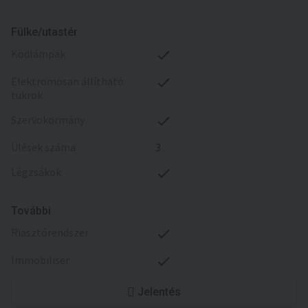
Fülke/utastér
ködlámpak
elektromosan állítható
tükrök
szervokormány
ülések száma
3
légzsákok
További
riasztórendszer
immobiliser
Jelentés