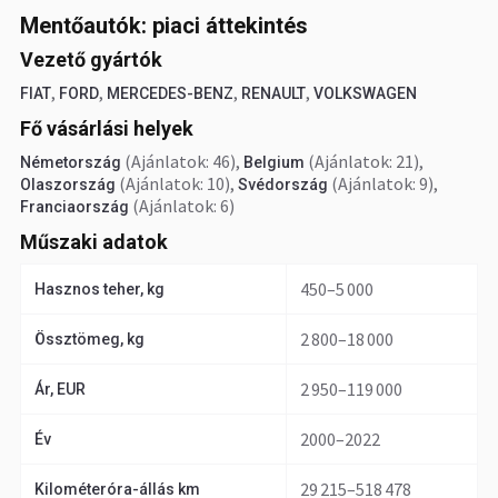
Mentőautók: piaci áttekintés
Vezető gyártók
,
,
,
,
FIAT
FORD
MERCEDES-BENZ
RENAULT
VOLKSWAGEN
Fő vásárlási helyek
(Ajánlatok: 46)
,
(Ajánlatok: 21)
,
Németország
Belgium
(Ajánlatok: 10)
,
(Ajánlatok: 9)
,
Olaszország
Svédország
(Ajánlatok: 6)
Franciaország
Műszaki adatok
450–5 000
Hasznos teher, kg
2 800–18 000
Össztömeg, kg
2 950–119 000
Ár, EUR
2000–2022
Év
29 215–518 478
Kilométeróra-állás km