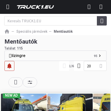
Speciális járművek
Mentőautók
Mentőautók
Találat:
115
lízingre
95
20
1
/
6
NEW AD