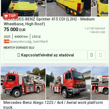
TOP
MERCEDES-BENZ Sprinter 415 CDI (L2H2 - Medium
Wheelbase, High Roof)
75 000
≈ 27 397 650 HUF
EUR
≈ 86 413 USD
2025
44000 km
150 LE
Spanyolország, Sant Martí
MENTUY DORADO SLU
Kapcsolatfelvétel az eladóval
Mercedes-Benz Atego 1225 / 4x4 / Aerial work platform
truck