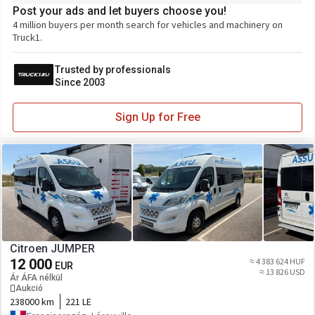
Post your ads and let buyers choose you!
4 million buyers per month search for vehicles and machinery on
Truck1.
Trusted by professionals
Since 2003
Sign Up for Free
Citroen JUMPER
12 000
≈ 4 383 624 HUF
EUR
≈ 13 826 USD
Ár ÁFA nélkül
Aukció
238000 km
221 LE