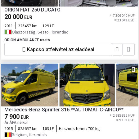
ORION FIAT 250 DUCATO
20 000
≈ 7 306 040 HUF
EUR
≈ 23 043 USD
2011
225457 km
129 LE
Olaszország, Sesto Fiorentino
ORION AMBULANZE usato
Kapcsolatfelvétel az eladóval
Mercedes-Benz Sprinter 316 **AUTOMATIC-AIRCO**
7 900
≈ 2 885 885 HUF
EUR
≈ 9 102 USD
Ár ÁFA nélkül
2015
825657 km
163 LE
Hasznos teher:
700 kg
Belgium, Herentals