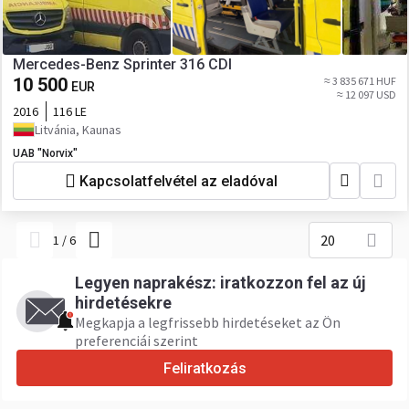
Mercedes-Benz Sprinter 316 CDI
10 500
≈ 3 835 671 HUF
EUR
≈ 12 097 USD
2016
116 LE
Litvánia, Kaunas
UAB "Norvix"
Kapcsolatfelvétel az eladóval
20
1
/
6
Legyen naprakész: iratkozzon fel az új
hirdetésekre
Megkapja a legfrissebb hirdetéseket az Ön
preferenciái szerint
Feliratkozás