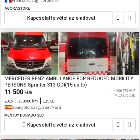
Franciaország, Lérouville
AGORASTORE
Kapcsolatfelvétel az eladóval
MERCEDES BENZ AMBULANCE FOR REDUCED MOBILITY
PERSONS Sprinter 313 CDI(15 units)
11 500
≈ 4 200 973 HUF
EUR
≈ 13 250 USD
2015
350000 km
129 LE
Spanyolország, Sant Martí
MENTUY DORADO SLU
Kapcsolatfelvétel az eladóval