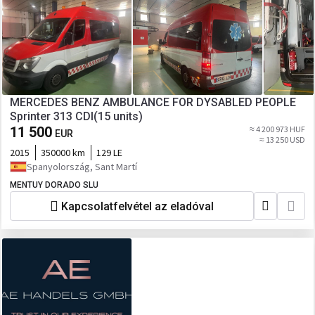
MERCEDES BENZ AMBULANCE FOR DYSABLED PEOPLE
Sprinter 313 CDI(15 units)
11 500
≈ 4 200 973 HUF
EUR
≈ 13 250 USD
2015
350000 km
129 LE
Spanyolország, Sant Martí
MENTUY DORADO SLU
Kapcsolatfelvétel az eladóval