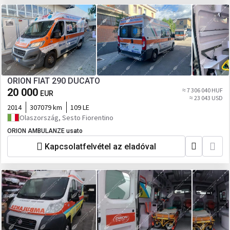
ORION FIAT 290 DUCATO
20 000
≈ 7 306 040 HUF
EUR
≈ 23 043 USD
2014
307079 km
109 LE
Olaszország, Sesto Fiorentino
ORION AMBULANZE usato
Kapcsolatfelvétel az eladóval