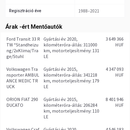
1988–2021
Regisztráció éve
Árak -ért Mentőautók
Ford Transit 33 R
gyártási év: 2020,
3 649 366
TW *Standheizu
kilométeróra-állás: 311000
HUF
ng/2xKlima/Tra
km, motorteljesítmény: 131
ge/Stuhl
LE
Volkswagen Tra
gyártási év: 2015,
4 347 093
nsporter AMBUL
kilométeróra-állás: 341218
HUF
ANCE MEDIC TR
km, motorteljesítmény: 179
UCK
LE
ORION FIAT 290
gyártási év: 2015,
8 401 946
DUCATO
kilométeróra-állás: 206284
HUF
km, motorteljesítmény: 110
LE
Volkswagen Craf
gyártási év: 2020,
4 546 183