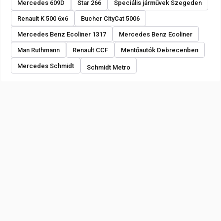
Mercedes 609D
Star 266
Speciális járművek Szegeden
Renault K 500 6x6
Bucher CityCat 5006
Mercedes Benz Ecoliner 1317
Mercedes Benz Ecoliner
Man Ruthmann
Renault CCF
Mentőautók Debrecenben
Mercedes Schmidt
Schmidt Metro