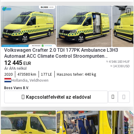
Volkswagen Crafter 2.0 TDI 177PK Ambulance L3H3
Automaat ACC Climate Control Stroompunten
Laadruimte Parkeersensoren
12 445
≈ 4 546 183 HUF
EUR
≈ 14 338 USD
Ár ÁFA nélkül
2020
473580 km
177 LE
Hasznos teher:
440 kg
Hollandia, Veldhoven
Boss Vans B.V.
Kapcsolatfelvétel az eladóval