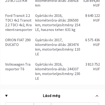
2.0 dCi 115 KM
kilométeróra-állás: 358418
528 894,80
km
HUF
Ford Transit 2.2
gyártási év: 2016,
8 640 122
TDCI 4x2 Transit
kilométeróra-állás: 206500
HUF
2.2 TDCI 4x2, Kra
km, motorteljesítmény: 154
nkentransporter
LE, hasznos teher: 631 kg
ORION FIAT 290
gyártási év: 2017,
6 575 436
DUCATO
kilométeróra-állás: 283474
HUF
km, motorteljesítmény: 110
LE
Volkswagen Tra
gyártási év: 2016,
3 813 752
nsporter T6
kilométeróra-állás: 244337
HUF
km, motorteljesítmény: 230
LE
Lásd még