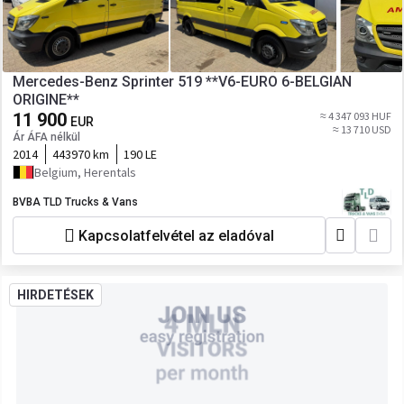
Mercedes-Benz Sprinter 519 **V6-EURO 6-BELGIAN
ORIGINE**
11 900
≈ 4 347 093 HUF
EUR
≈ 13 710 USD
Ár ÁFA nélkül
2014
443970 km
190 LE
Belgium, Herentals
BVBA TLD Trucks & Vans
Kapcsolatfelvétel az eladóval
HIRDETÉSEK