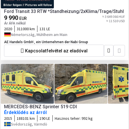
Ford Transit 33 RTW *Standheizung/2xKlima/Trage/Stuhl
9 990
≈ 3 649 366 HUF
EUR
≈ 11 510 USD
Ár ÁFA nélkül
2020
311000 km
131 LE
Németország, Mühlheim am Main
AE Handels GmbH , ein Unternehmen der Nabi Group
Kapcsolatfelvétel az eladóval
MERCEDES-BENZ Sprinter 519 CDI
Érdeklődés az árról
2015
188101 km
190 LE
Hasznos teher:
992 kg
Svédország, Värmdö