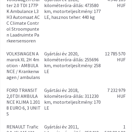
ter 2.0 TDI 177P
kilométeróra-állás: 473580
HUF
K Ambulance L3
km, motorteljesítmény: 177
H3 Automaat AC
LE, hasznos teher: 440 kg
C Climate Contr
ol Stroompunte
n Laadruimte Pa
rkeersensoren
VOLKSWAGEN A
gyártási év: 2020,
12 785 570
marok XL 2H 4m
kilométeróra-állás: 255696
HUF
otion - AMBULA
km, motorteljesítmény: 258
NCE / Krankenw
LE
agen / ambulans
FORD TRANSIT
gyártási év: 2018,
7 232 979
2,0TDI AMBULA
kilométeróra-állás: 311230
HUF
NCE KLIMA 1.201
km, motorteljesítmény: 170
8 EURO 6, 3 UNIT
LE
S
RENAULT Trafic
gyártási év: 2011,
1