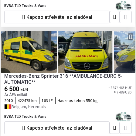
BVBA TLD Trucks & Vans
Kapcsolatfelvétel az eladóval
Mercedes-Benz Sprinter 316 **AMBULANCE-EURO 5-
AUTOMATIC**
6 500
≈ 2 374 463 HUF
EUR
≈ 7 489 USD
Ár ÁFA nélkül
2010
422475 km
163 LE
Hasznos teher:
550 kg
Belgium, Herentals
BVBA TLD Trucks & Vans
Kapcsolatfelvétel az eladóval