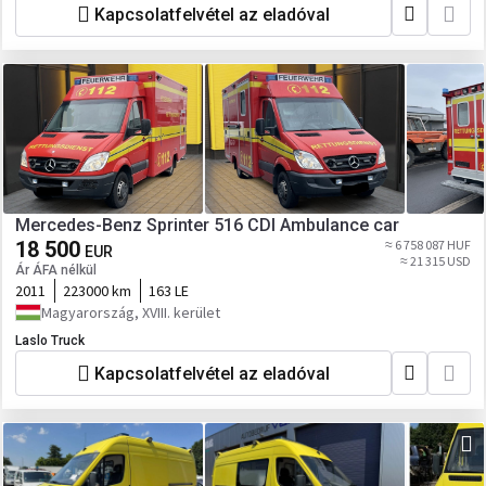
Kapcsolatfelvétel az eladóval
Mercedes-Benz Sprinter 516 CDI Ambulance car
18 500
≈ 6 758 087 HUF
EUR
≈ 21 315 USD
Ár ÁFA nélkül
2011
223000 km
163 LE
Magyarország, XVIII. kerület
Laslo Truck
Kapcsolatfelvétel az eladóval