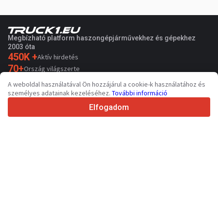
Megbízható platform haszongépjárművekhez és gépekhez
2003 óta
450K +
Aktív hirdetés
70+
Ország világszerte
36
Támogatott nyelv
A weboldal használatával Ön hozzájárul a cookie-k használatához és
személyes adatainak kezeléséhez.
További információ
4.7/5
Trustpilot
Elfogadom
Eladóknak
Promóciós szolgáltatások
Fizetős szolgáltatások árai
Támogatás
Vevőknek
Márkák értékelései