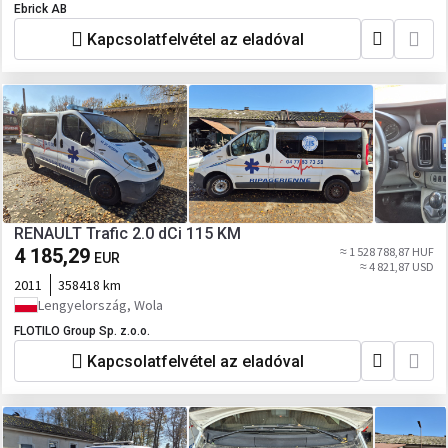
Ebrick AB
Kapcsolatfelvétel az eladóval
RENAULT Trafic 2.0 dCi 115 KM
4 185,29
≈ 1 528 788,87 HUF
EUR
≈ 4 821,87 USD
2011
358418 km
Lengyelország, Wola
FLOTILO Group Sp. z.o.o.
Kapcsolatfelvétel az eladóval