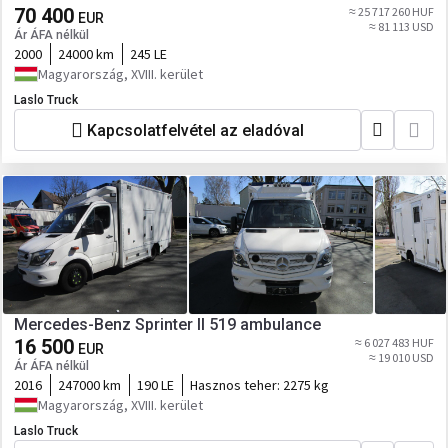
70 400
≈ 25 717 260 HUF
EUR
≈ 81 113 USD
Ár ÁFA nélkül
2000
24000 km
245 LE
Magyarország, XVIII. kerület
Laslo Truck
Kapcsolatfelvétel az eladóval
Mercedes-Benz Sprinter II 519 ambulance
16 500
≈ 6 027 483 HUF
EUR
≈ 19 010 USD
Ár ÁFA nélkül
2016
247000 km
190 LE
Hasznos teher:
2275 kg
Magyarország, XVIII. kerület
Laslo Truck