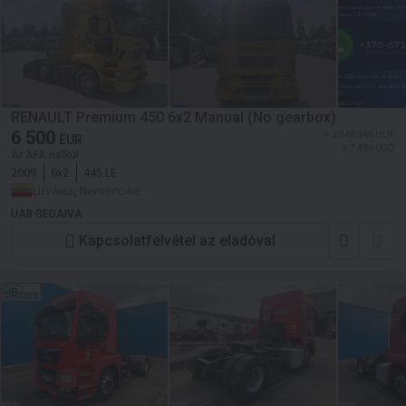
RENAULT Premium 450 6x2 Manual (No gearbox)
6 500
≈ 2 348 346 HUF
EUR
≈ 7 496 USD
Ár ÁFA nélkül
2009
6x2
445 LE
Litvánia, Nemencine
UAB GEDAIVA
Kapcsolatfelvétel az eladóval