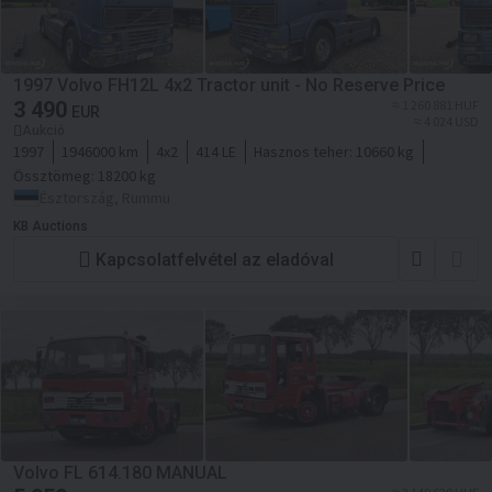
1997 Volvo FH12L 4x2 Tractor unit - No Reserve Price
3 490
≈ 1 260 881 HUF
EUR
≈ 4 024 USD
Aukció
1997
1946000 km
4x2
414 LE
Hasznos teher:
10660 kg
Össztömeg:
18200 kg
Észtország, Rummu
KB Auctions
Kapcsolatfelvétel az eladóval
Volvo FL 614.180 MANUAL