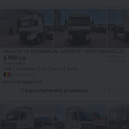
Volvo FH 12.420 (MANUAL GEARBOX / BOITE MANUELLE)
6 950
≈ 2 510 923 HUF
EUR
≈ 8 015 USD
Ár ÁFA nélkül
2001
1179391 km
4x2
Euro 2
420 LE
Belgium, Bree
Elro Trucks Belgium N.V.
Kapcsolatfelvétel az eladóval