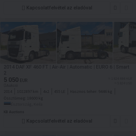
Kapcsolatfelvétel az eladóval
2014 DAF XF 460 FT | Air-Air | Automatic | EURO 6 | Smart
2
5 050
≈ 1 824 484 HUF
EUR
≈ 5 824 USD
Aukció
2014
1022897 km
4x2
455 LE
Hasznos teher:
9446 kg
Össztömeg:
18600 kg
Észtország, Keila
KB Auctions
Kapcsolatfelvétel az eladóval