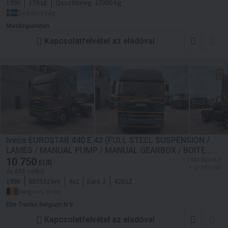
1999
279 LE
Össztömeg:
27000 kg
Svédország
Maskinpunkten
Kapcsolatfelvétel az eladóval
Iveco EUROSTAR 440 E 42 (FULL STEEL SUSPENSION /
LAMES / MANUAL PUMP / MANUAL GEARBOX / BOITE
MANUELLE / POMPE MANUELLE)
10 750
≈ 3 883 803 HUF
EUR
≈ 12 397 USD
Ár ÁFA nélkül
1998
997532 km
4x2
Euro 2
420 LE
Belgium, Bree
Elro Trucks Belgium N.V.
Kapcsolatfelvétel az eladóval