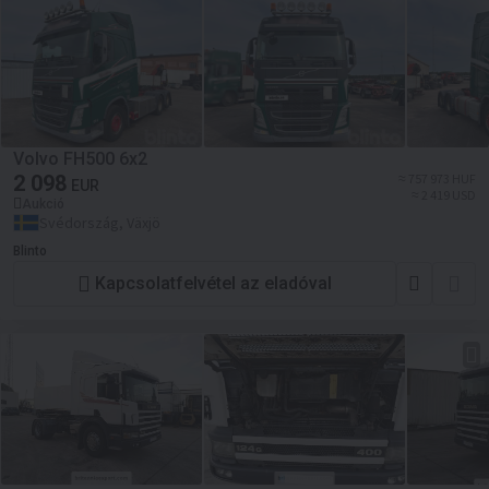
Volvo FH500 6x2
2 098
≈ 757 973 HUF
EUR
≈ 2 419 USD
Aukció
Svédország, Växjö
Blinto
Kapcsolatfelvétel az eladóval