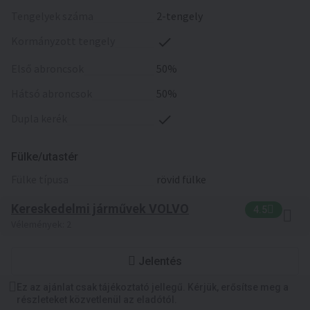
tengelyek száma
2-tengely
kormányzott tengely
első abroncsok
50%
hátsó abroncsok
50%
dupla kerék
Fülke/utastér
fülke típusa
rövid fülke
Kereskedelmi járművek VOLVO
4.5
Vélemények: 2
Jelentés
Ez az ajánlat csak tájékoztató jellegű. Kérjük, erősítse meg a
részleteket közvetlenül az eladótól.