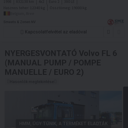
1998
832138 km
4x2
Euro 2
380 LE
Hasznos teher:
12340 kg
Össztömeg:
19000 kg
Belgium, Bree
Smeets & Zonen NV
Kapcsolatfelvétel az eladóval
NYERGESVONTATÓ
Volvo FL 6
(MANUAL PUMP / POMPE
MANUELLE / EURO 2)
Hasonlók megtekintése
HMM, ÚGY TŰNIK, A TERMÉKET ELADTÁK