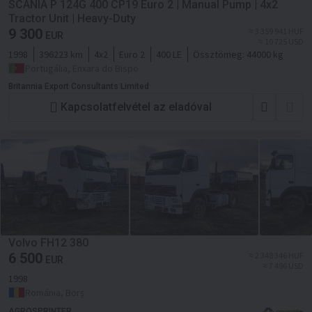
SCANIA P 124G 400 CP19 Euro 2 | Manual Pump | 4x2
Tractor Unit | Heavy-Duty
9 300
≈ 3 359 941 HUF
EUR
≈ 10 725 USD
1998
396223 km
4x2
Euro 2
400 LE
Össztömeg:
44000 kg
Portugália, Enxara do Bispo
Britannia Export Consultants Limited
Kapcsolatfelvétel az eladóval
Volvo FH12 380
6 500
≈ 2 348 346 HUF
EUR
≈ 7 496 USD
1998
Románia, Borș
AGROSPRINTER