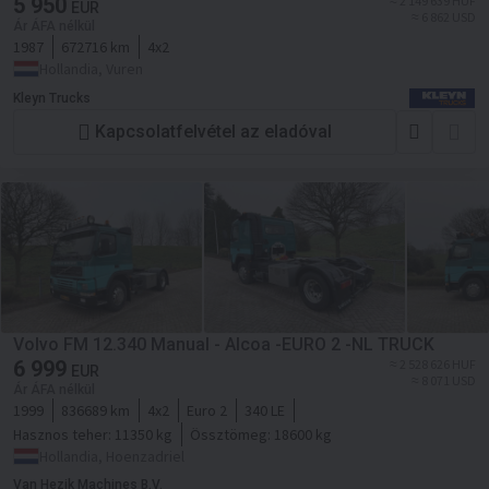
5 950
≈ 2 149 639 HUF
EUR
≈ 6 862 USD
Ár ÁFA nélkül
1987
672716 km
4x2
Hollandia, Vuren
Kleyn Trucks
Kapcsolatfelvétel az eladóval
Volvo FM 12.340 Manual - Alcoa -EURO 2 -NL TRUCK
6 999
≈ 2 528 626 HUF
EUR
≈ 8 071 USD
Ár ÁFA nélkül
1999
836689 km
4x2
Euro 2
340 LE
Hasznos teher:
11350 kg
Össztömeg:
18600 kg
Hollandia, Hoenzadriel
Van Hezik Machines B.V.