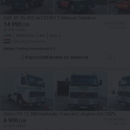
DAF XF 95.430 4x2 EURO 2 Manual Gearbox
14 950
≈ 5 401 195 HUF
EUR
≈ 17 241 USD
Ár ÁFA nélkül
1998
605675 km
4x2
Euro 2
Hollandia, Maarssen
Wakker Trading International B.V.
Kapcsolatfelvétel az eladóval
Volvo FH 12 380 hydraulic francais/ engine not 100%
6 900
≈ 2 492 859 HUF
EUR
≈ 7 957 USD
Ár ÁFA nélkül