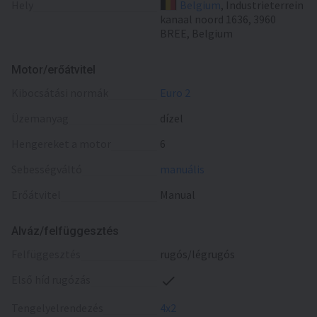
Hely
Belgium
, Industrieterrein
kanaal noord 1636, 3960
BREE, Belgium
Motor/erőátvitel
kibocsátási normák
Euro 2
üzemanyag
dízel
hengereket a motor
6
sebességváltó
manuális
erőátvitel
Manual
Alváz/felfüggesztés
felfüggesztés
rugós/légrugós
első híd rugózás
tengelyelrendezés
4x2