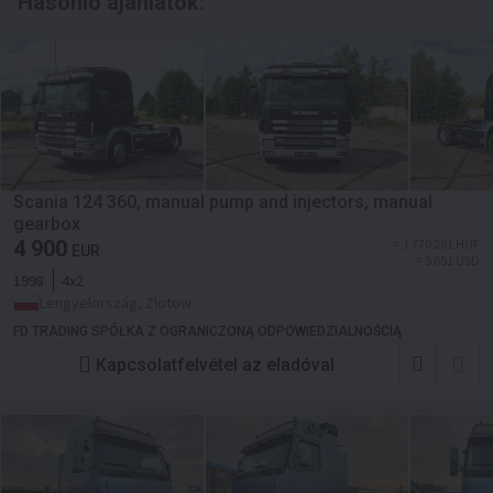
Hasonló ajánlatok:
Scania 124 360, manual pump and injectors, manual
gearbox
4 900
≈ 1 770 291 HUF
EUR
≈ 5 651 USD
1998
4x2
Lengyelország, Zlotow
FD TRADING SPÓŁKA Z OGRANICZONĄ ODPOWIEDZIALNOŚCIĄ
Kapcsolatfelvétel az eladóval