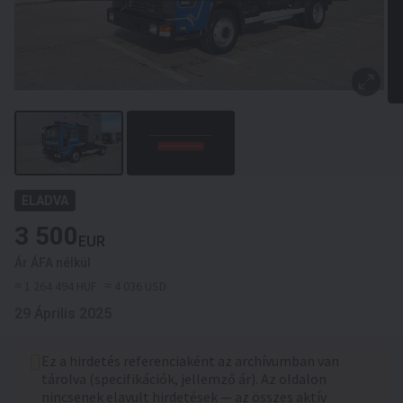
ELADVA
3 500
EUR
Ár ÁFA nélkül
≈ 1 264 494 HUF
≈ 4 036 USD
29 Április 2025
Ez a hirdetés referenciaként az archívumban van
tárolva (specifikációk, jellemző ár). Az oldalon
nincsenek elavult hirdetések — az összes aktív