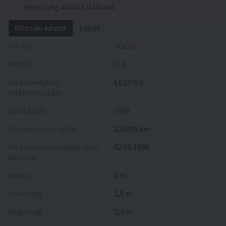
lehetőség alább található.
Műszaki adatok
Leírás
Márka
VOLVO
Modell
FL6
Intézményközi
EL22703
referenciaszám
Gyártási év
1998
Kilométeróra-állás
210385 km
Első nyilvántartásba vétel
02.06.1998
dátuma
Hossz
6 m
Szélesség
2,5 m
Magasság
2,3 m