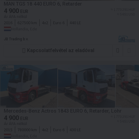
MAN TGS 18 440 EURO 6, Retarder
4 900
≈ 1 770 291 HUF
EUR
≈ 5 651 USD
Ár ÁFA nélkül
2016
627500 km
4x2
Euro 6
440 LE
Hollandia, Ede
JB Trading b.v.
Kapcsolatfelvétel az eladóval
Mercedes-Benz Actros 1843 EURO 6, Retarder, Lohr
4 900
≈ 1 770 291 HUF
EUR
≈ 5 651 USD
Ár ÁFA nélkül
2015
780000 km
4x2
Euro 6
430 LE
Hollandia, Ede