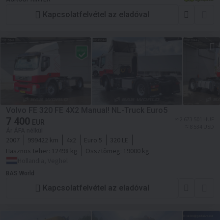
Kapcsolatfelvétel az eladóval
Volvo FE 320 FE 4X2 Manual! NL-Truck Euro5
7 400
≈ 2 673 501 HUF
EUR
≈ 8 534 USD
Ár ÁFA nélkül
2007
999422 km
4x2
Euro 5
320 LE
Hasznos teher:
12498 kg
Össztömeg:
19000 kg
Hollandia, Veghel
BAS World
Kapcsolatfelvétel az eladóval