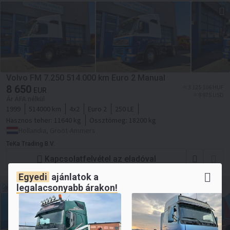
Volvo FM 7.250 514.000 km Euro 2 Manual
8 650
≈ 3 125 106 HUF
EUR
≈ 9 975 USD
Ár ÁFA nélkül
1999
514000 km
4x2
Euro 2
250 LE
Hasznos teher:
11640 kg
Össztömeg:
18200 kg
Hollandia, Groot-Ammers
TeKa Trading B.V.
Kapcsolatfelvétel az eladóval
Egyedi
ajánlatok a
legalacsonyabb árakon!