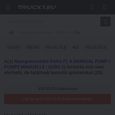
Nyergesvontatók
VOLVO
FL6
VOLVO
VOLVO
VOLVO FL6
4x2
VOLVO FL6
A(z)
Nyergesvontató Volvo FL 6 (MANUAL PUMP /
POMPE MANUELLE / EURO 2)
hirdetés már nem
elérhető, de találtunk hasonló ajánlatokat (20)
VOLVO FL6 keresése
Ugrás a(z) VOLVO FL6 hirdetésekhez