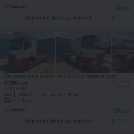
JB Trading b.v.
Kapcsolatfelvétel az eladóval
Mercedes-Benz Actros 1843 EURO 6, Retarder, Lohr
4 900
≈ 1 770 291 HUF
EUR
≈ 5 651 USD
Ár ÁFA nélkül
2015
732000 km
4x2
Euro 6
430 LE
Hollandia, Ede
JB Trading b.v.
Kapcsolatfelvétel az eladóval