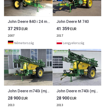
John Deere 840 i 24 meter
John Deere M 740
37 293
41 359
EUR
EUR
2007
2017
Németország
Lengyelország
John Deere m740i (mj14)
John Deere m740i (mj14)
28 900
28 900
EUR
EUR
2013
2013