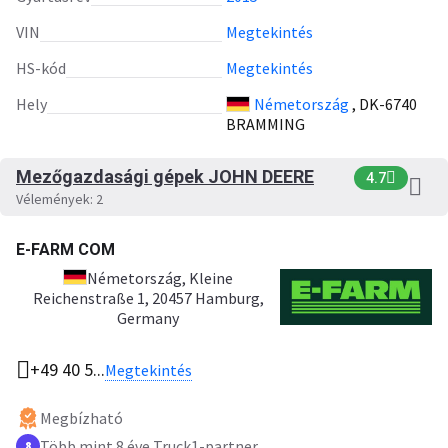
VIN
Megtekintés
HS-kód
Megtekintés
Hely
Németország
, DK-6740
BRAMMING
Mezőgazdasági gépek JOHN DEERE
4.7
Vélemények: 2
E-FARM COM
Németország
, Kleine
Reichenstraße 1, 20457 Hamburg,
Germany
+49 40 5...
Megtekintés
Megbízható
Több mint 8 éve Truck1-partner
8