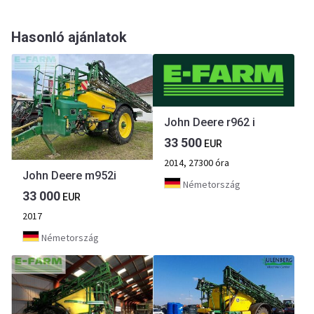
Hasonló ajánlatok
John Deere r962 i
33 500
EUR
2014, 27300 óra
John Deere m952i
Németország
33 000
EUR
2017
Németország