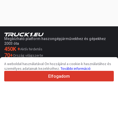
Megbízható platform haszongépjárművekhez és gépekhez
2003 óta
450K +
Aktív hirdetés
70+
Ország világszerte
36
Támogatott nyelv
A weboldal használatával Ön hozzájárul a cookie-k használatához és
személyes adatainak kezeléséhez.
További információ
4.7/5
Trustpilot
Elfogadom
Eladóknak
Kapcsolat
Promóciós szolgáltatások
Fizetős szolgáltatások árai
Támogatás