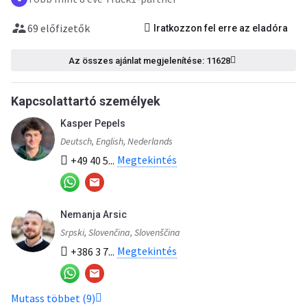
69 előfizetők
Iratkozzon fel erre az eladóra
Az összes ajánlat megjelenítése: 11628
Kapcsolattartó személyek
Kasper Pepels
Deutsch, English, Nederlands
Megtekintés
+49 40 5...
Nemanja Arsic
Srpski, Slovenčina, Slovenščina
Megtekintés
+386 3 7...
Mutass többet (9)