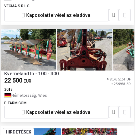
VECMA S.R.L.S.
Kapcsolatfelvétel az eladóval
Kverneland lb - 100 - 300
22 500
≈ 8 143 515 HUF
EUR
≈ 25 998 USD
2018
Németország, Wies
E-FARM COM
Kapcsolatfelvétel az eladóval
HIRDETÉSEK