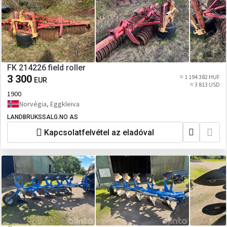
FK 214226 field roller
3 300
≈ 1 194 382 HUF
EUR
≈ 3 813 USD
1900
Norvégia, Eggkleiva
LANDBRUKSSALG.NO AS
Kapcsolatfelvétel az eladóval