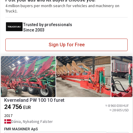
4 million buyers per month search for vehicles and machinery on
Truck1.
Trusted by professionals
Since 2003
Sign Up for Free
Kverneland PW 100 10 furet
24 756
≈ 8 960 038 HUF
EUR
≈ 28 605 USD
2017
Dánia, Nykøbing Falster
FMR MASKINER ApS