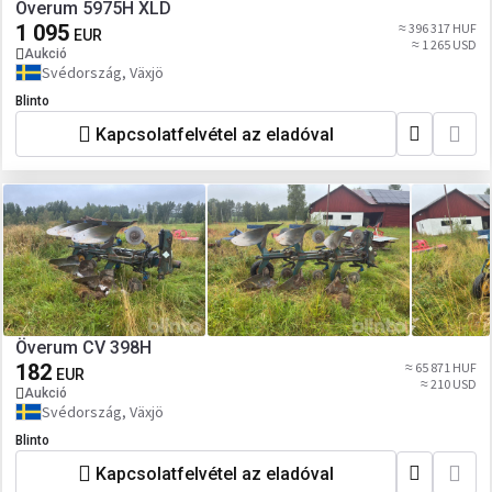
Överum 5975H XLD
1 095
≈ 396 317 HUF
EUR
≈ 1 265 USD
Aukció
Svédország, Växjö
Blinto
Kapcsolatfelvétel az eladóval
Överum CV 398H
182
≈ 65 871 HUF
EUR
≈ 210 USD
Aukció
Svédország, Växjö
Blinto
Kapcsolatfelvétel az eladóval