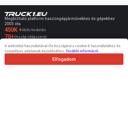
Megbízható platform haszongépjárművekhez és gépekhez
2003 óta
450K +
Aktív hirdetés
70+
Ország világszerte
36
Támogatott nyelv
A weboldal használatával Ön hozzájárul a cookie-k használatához és
személyes adatainak kezeléséhez.
További információ
4.7/5
Trustpilot
Elfogadom
Eladóknak
Promóciós szolgáltatások
Fizetős szolgáltatások árai
Támogatás
Vevőknek
Márkák értékelései