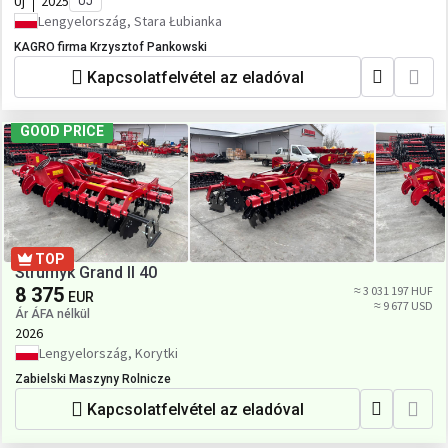
Új
2025
ÚJ
Lengyelország, Stara Łubianka
KAGRO firma Krzysztof Pankowski
Kapcsolatfelvétel az eladóval
GOOD PRICE
TOP
Strumyk Grand II 40
8 375
≈ 3 031 197 HUF
EUR
≈ 9 677 USD
Ár ÁFA nélkül
2026
Lengyelország, Korytki
Zabielski Maszyny Rolnicze
Kapcsolatfelvétel az eladóval