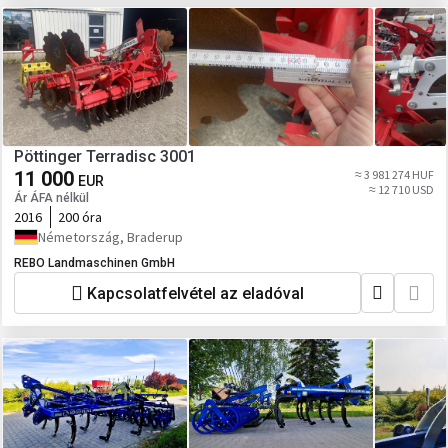
Pöttinger Terradisc 3001
11 000
≈ 3 981 274 HUF
EUR
≈ 12 710 USD
Ár ÁFA nélkül
2016
200 óra
Németország, Braderup
REBO Landmaschinen GmbH
Kapcsolatfelvétel az eladóval