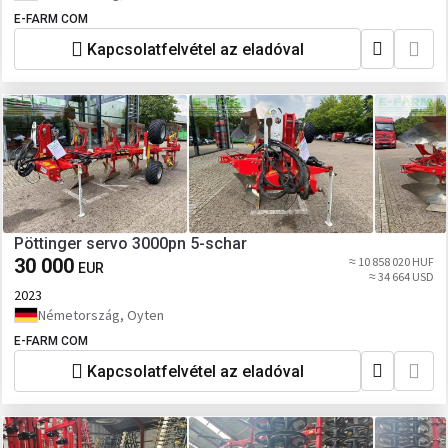
E-FARM COM
Kapcsolatfelvétel az eladóval
Pöttinger servo 3000pn 5-schar
30 000
≈ 10 858 020 HUF
EUR
≈ 34 664 USD
2023
Németország, Oyten
E-FARM COM
Kapcsolatfelvétel az eladóval