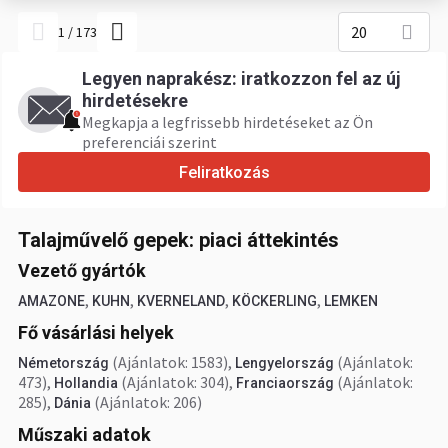
20
1
/
173
Legyen naprakész: iratkozzon fel az új
hirdetésekre
Megkapja a legfrissebb hirdetéseket az Ön
preferenciái szerint
Feliratkozás
Talajművelő gepek: piaci áttekintés
Vezető gyártók
,
,
,
,
AMAZONE
KUHN
KVERNELAND
KÖCKERLING
LEMKEN
Fő vásárlási helyek
(Ajánlatok: 1583)
,
(Ajánlatok:
Németország
Lengyelország
473)
,
(Ajánlatok: 304)
,
(Ajánlatok:
Hollandia
Franciaország
285)
,
(Ajánlatok: 206)
Dánia
Műszaki adatok