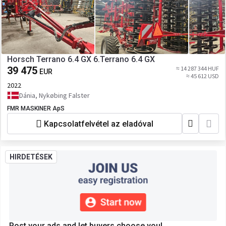
Horsch Terrano 6.4 GX 6.Terrano 6.4 GX
39 475
≈ 14 287 344 HUF
EUR
≈ 45 612 USD
2022
Dánia, Nykøbing Falster
FMR MASKINER ApS
Kapcsolatfelvétel az eladóval
HIRDETÉSEK
Post your ads and let buyers choose you!