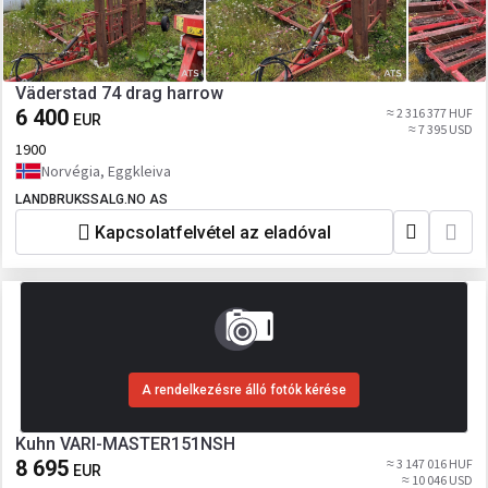
Väderstad 74 drag harrow
6 400
≈ 2 316 377 HUF
EUR
≈ 7 395 USD
1900
Norvégia, Eggkleiva
LANDBRUKSSALG.NO AS
Kapcsolatfelvétel az eladóval
A rendelkezésre álló fotók kérése
Kuhn VARI-MASTER151NSH
8 695
≈ 3 147 016 HUF
EUR
≈ 10 046 USD