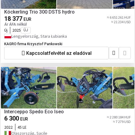
Köckerling Trio 300 DSTS hydro
18 377
≈ 6 651 261 HUF
EUR
≈ 21 234 USD
Ár ÁFA nélkül
Új
2025
ÚJ
Lengyelország, Stara Łubianka
KAGRO firma Krzysztof Pankowski
Kapcsolatfelvétel az eladóval
Interceppo Spedo Eco Iseo
6 300
≈ 2 280 184 HUF
EUR
≈ 7 279 USD
2022
45 LE
Olaszország, Sacile