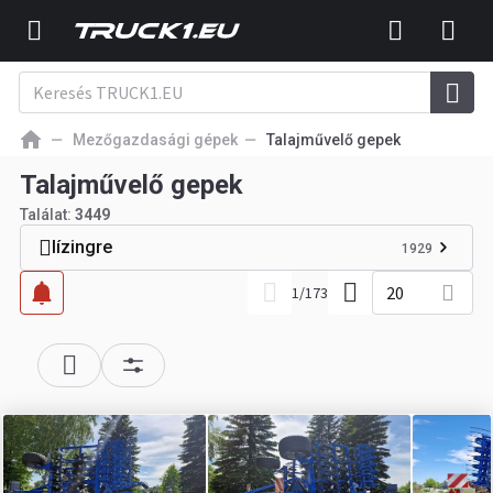
Mezőgazdasági gépek
Talajművelő gepek
Talajművelő gepek
Találat:
3449
lízingre
1929
20
1
/
173