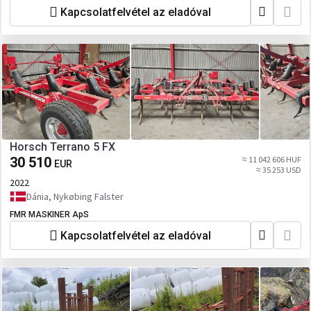
Kapcsolatfelvétel az eladóval
Horsch Terrano 5 FX
30 510
≈ 11 042 606 HUF
EUR
≈ 35 253 USD
2022
Dánia, Nykøbing Falster
FMR MASKINER ApS
Kapcsolatfelvétel az eladóval