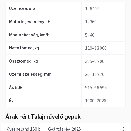
1–6 110
Üzemóra, óra
1–360
Motorteljesítmény, LE
5–40
Max. sebesség, km/h
120–13 000
Nettó tömeg, kg
385–8 900
Össztömeg, kg
30–19 870
Üzemi szélesség, mm
515–66 994
Ár, EUR
1900–2026
Év
Árak -ért Talajművelő gepek
Kverneland 150 b
gyártási év: 2025
5