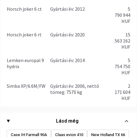
Horsch joker 6 ct
gyártási év: 2012
5
790 944
HUF
Horsch joker 6 rt
gyártási év: 2020
15
563 162
HUF
Lemken europal 9
gyártási év: 2014
5
hydrix
754 750
HUF
Simba XP/6.6M/FW
gyártási év: 2006, nettó
2
tömeg: 7570 kg
171 604
HUF
Lásd még
Case IH Farmall 90A
Claas evion 410
New Holland TX 66