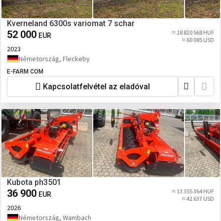
Kverneland 6300s variomat 7 schar
52 000
≈ 18 820 568 HUF
EUR
≈ 60 085 USD
2023
Németország, Fleckeby
E-FARM COM
Kapcsolatfelvétel az eladóval
Kubota ph3501
36 900
≈ 13 355 364 HUF
EUR
≈ 42 637 USD
2026
Németország, Wambach