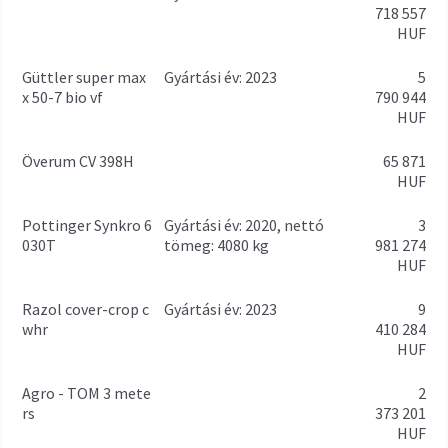
718 557
HUF
Güttler super max
gyártási év: 2023
5
x 50-7 bio vf
790 944
HUF
Överum CV 398H
65 871
HUF
Pottinger Synkro 6
gyártási év: 2020, nettó
3
030T
tömeg: 4080 kg
981 274
HUF
Razol cover-crop c
gyártási év: 2023
9
whr
410 284
HUF
Agro - TOM 3 mete
2
rs
373 201
HUF