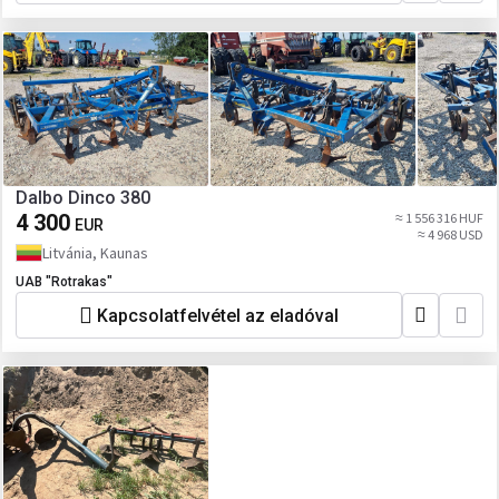
Dalbo Dinco 380
4 300
≈ 1 556 316 HUF
EUR
≈ 4 968 USD
Litvánia, Kaunas
UAB "Rotrakas"
Kapcsolatfelvétel az eladóval