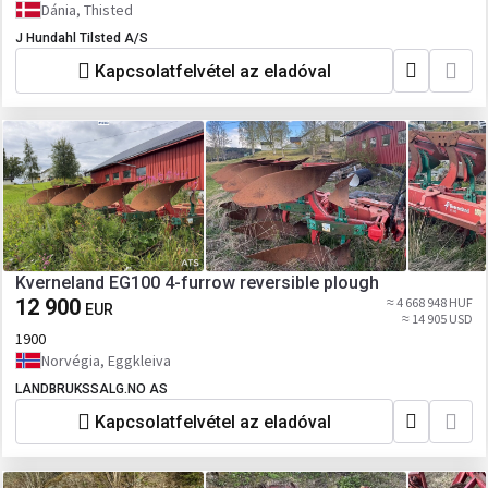
Dánia, Thisted
J Hundahl Tilsted A/S
Kapcsolatfelvétel az eladóval
Kverneland EG100 4-furrow reversible plough
12 900
≈ 4 668 948 HUF
EUR
≈ 14 905 USD
1900
Norvégia, Eggkleiva
LANDBRUKSSALG.NO AS
Kapcsolatfelvétel az eladóval