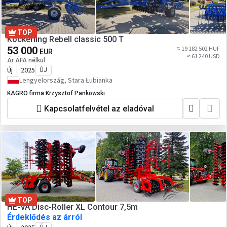
TOP
Köckerling Rebell classic 500 T
53 000
≈ 19 182 502 HUF
EUR
≈ 61 240 USD
Ár ÁFA nélkül
Új
2025
ÚJ
Lengyelország, Stara Łubianka
KAGRO firma Krzysztof Pankowski
Kapcsolatfelvétel az eladóval
TOP
HE-VA Disc-Roller XL Contour 7,5m
Érdeklődés az árról