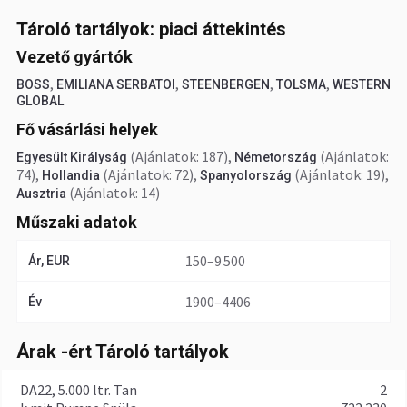
Tároló tartályok: piaci áttekintés
Vezető gyártók
,
,
,
,
BOSS
EMILIANA SERBATOI
STEENBERGEN
TOLSMA
WESTERN
GLOBAL
Fő vásárlási helyek
(Ajánlatok: 187)
,
(Ajánlatok:
Egyesült Királyság
Németország
74)
,
(Ajánlatok: 72)
,
(Ajánlatok: 19)
,
Hollandia
Spanyolország
(Ajánlatok: 14)
Ausztria
Műszaki adatok
150–9 500
Ár, EUR
1900–4406
Év
Árak -ért Tároló tartályok
DA22, 5.000 ltr. Tan
2