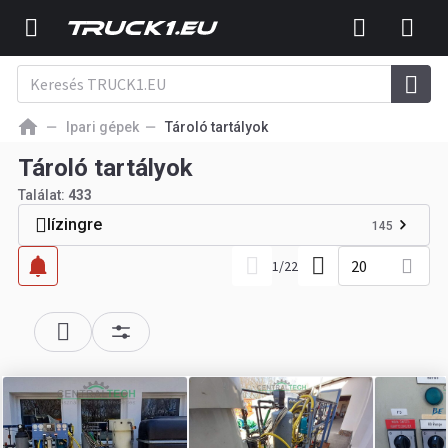
Ipari gépek
Tároló tartályok
Tároló tartályok
Találat:
433
lízingre
145
20
1
/
22