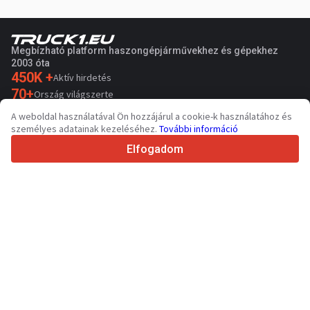
Megbízható platform haszongépjárművekhez és gépekhez
2003 óta
450K +
Aktív hirdetés
70+
Ország világszerte
36
Támogatott nyelv
A weboldal használatával Ön hozzájárul a cookie-k használatához és
személyes adatainak kezeléséhez.
További információ
4.7/5
Trustpilot
Elfogadom
Eladóknak
Promóciós szolgáltatások
Fizetős szolgáltatások árai
Támogatás
Vevőknek
Márkák értékelései