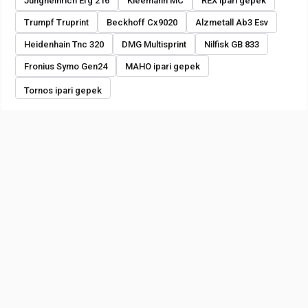
Jungheinrich Efg 216
Kleemann MC
REX ipari gepek
Trumpf Truprint
Beckhoff Cx9020
Alzmetall Ab3 Esv
Heidenhain Tnc 320
DMG Multisprint
Nilfisk GB 833
Fronius Symo Gen24
MAHO ipari gepek
Tornos ipari gepek