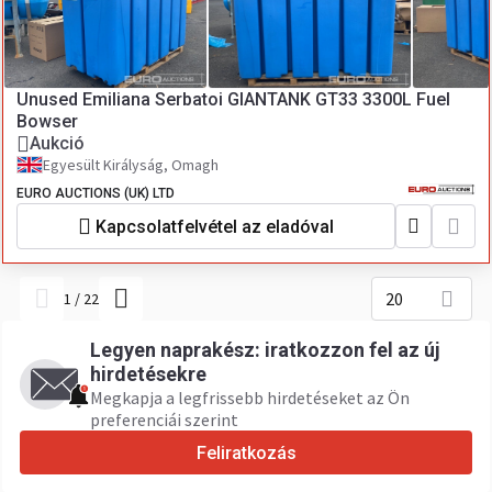
Unused Emiliana Serbatoi GIANTANK GT33 3300L Fuel
Bowser
Aukció
Egyesült Királyság, Omagh
EURO AUCTIONS (UK) LTD
Kapcsolatfelvétel az eladóval
20
1
/
22
Legyen naprakész: iratkozzon fel az új
hirdetésekre
Megkapja a legfrissebb hirdetéseket az Ön
preferenciái szerint
Feliratkozás