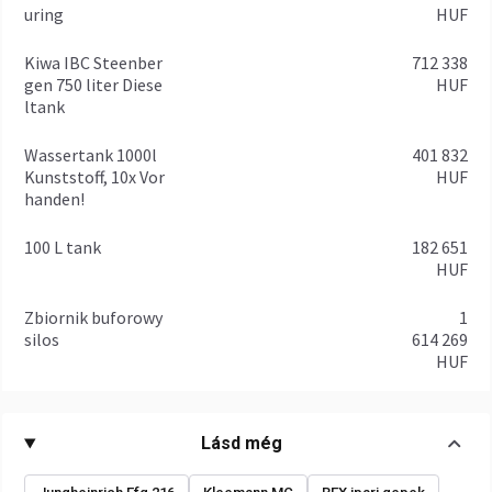
uring
HUF
Kiwa IBC Steenber
712 338
gen 750 liter Diese
HUF
ltank
Wassertank 1000l
401 832
Kunststoff, 10x Vor
HUF
handen!
100 L tank
182 651
HUF
Zbiornik buforowy
1
silos
614 269
HUF
Lásd még