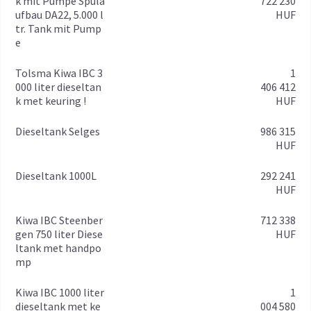
k mit Pumpe Spüla
722 230
ufbau DA22, 5.000 l
HUF
tr. Tank mit Pump
e
Tolsma Kiwa IBC 3
1
000 liter dieseltan
406 412
k met keuring !
HUF
Dieseltank Selges
986 315
HUF
Dieseltank 1000L
292 241
HUF
Kiwa IBC Steenber
712 338
gen 750 liter Diese
HUF
ltank met handpo
mp
Kiwa IBC 1000 liter
1
dieseltank met ke
004 580