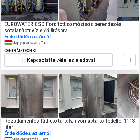
EUROWATER CSD Fordított ozmózisos berendezés
sótalanított víz előállítására
Érdeklődés az árról
Magyarország, Tata
CENTRÁL-TECH Kft
Kapcsolatfelvétel az eladóval
Rozsdamentes fűthető tartály, nyomástartó fedéllel 1113
liter
Érdeklődés az árról
Magyarország, Tata