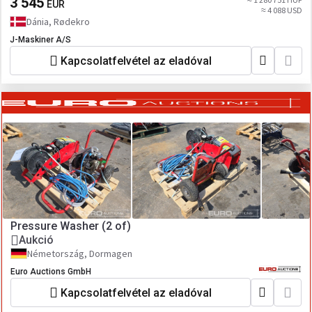
3 545
EUR
≈ 4 088 USD
Dánia, Rødekro
J-Maskiner A/S
Kapcsolatfelvétel az eladóval
Pressure Washer (2 of)
Aukció
Németország, Dormagen
Euro Auctions GmbH
Kapcsolatfelvétel az eladóval