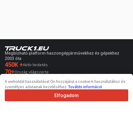
Megbízható platform haszongépjárművekhez és gépekhez
2003 óta
450K +
Aktív hirdetés
70+
Ország világszerte
36
Támogatott nyelv
A weboldal használatával Ön hozzájárul a cookie-k használatához és
személyes adatainak kezeléséhez.
További információ
4.7/5
Trustpilot
Elfogadom
Eladóknak
Promóciós szolgáltatások
Fizetős szolgáltatások árai