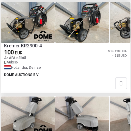
Kremer KR2900-4
100
≈ 36 128 HUF
EUR
≈ 115 USD
Ár ÁFA nélkül
Aukció
Hollandia, Deinze
DOME AUCTIONS B.V.