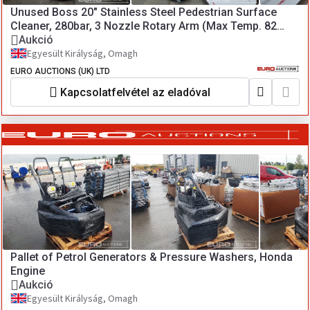
Unused Boss 20" Stainless Steel Pedestrian Surface
Cleaner, 280bar, 3 Nozzle Rotary Arm (Max Temp. 82
Degrees) (50 of) (CONT 34)
Aukció
Egyesült Királyság, Omagh
EURO AUCTIONS (UK) LTD
Kapcsolatfelvétel az eladóval
Pallet of Petrol Generators & Pressure Washers, Honda
Engine
Aukció
Egyesült Királyság, Omagh