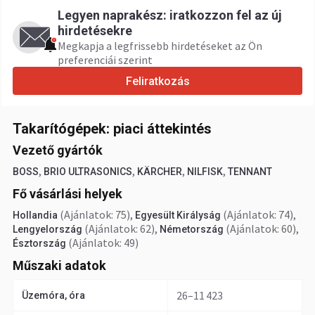
Legyen naprakész: iratkozzon fel az új
hirdetésekre
Megkapja a legfrissebb hirdetéseket az Ön
preferenciái szerint
Feliratkozás
Takarítógépek: piaci áttekintés
Vezető gyártók
,
,
,
,
BOSS
BRIO ULTRASONICS
KÄRCHER
NILFISK
TENNANT
Fő vásárlási helyek
(Ajánlatok: 75)
,
(Ajánlatok: 74)
,
Hollandia
Egyesült Királyság
(Ajánlatok: 62)
,
(Ajánlatok: 60)
,
Lengyelország
Németország
(Ajánlatok: 49)
Észtország
Műszaki adatok
26–11 423
Üzemóra, óra