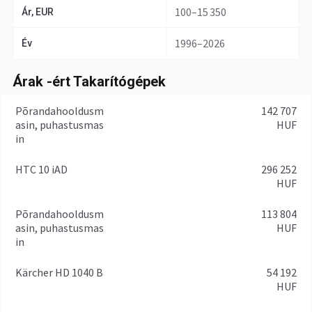
100–15 350
Ár, EUR
1996–2026
Év
Árak -ért Takarítógépek
Põrandahooldusm
142 707
asin, puhastusmas
HUF
in
HTC 10 iAD
296 252
HUF
Põrandahooldusm
113 804
asin, puhastusmas
HUF
in
Kärcher HD 1040 B
54 192
HUF