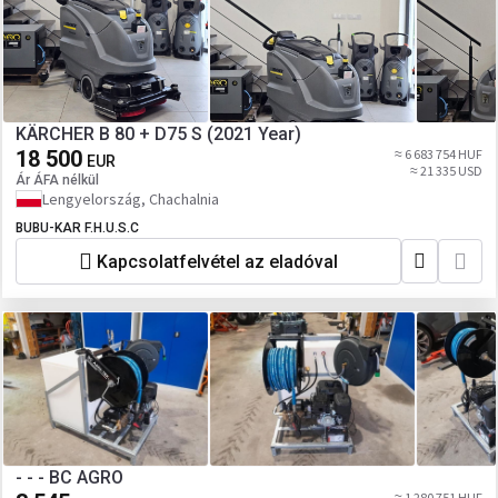
KÄRCHER B 80 + D75 S (2021 Year)
18 500
≈ 6 683 754 HUF
EUR
≈ 21 335 USD
Ár ÁFA nélkül
Lengyelország, Chachalnia
BUBU-KAR F.H.U.S.C
Kapcsolatfelvétel az eladóval
- - - BC AGRO
≈ 1 280 751 HUF