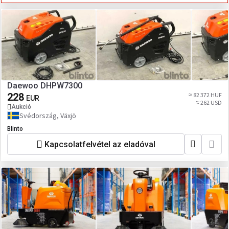
Daewoo DHPW7300
228
≈ 82 372 HUF
EUR
≈ 262 USD
Aukció
Svédország, Växjö
Blinto
Kapcsolatfelvétel az eladóval