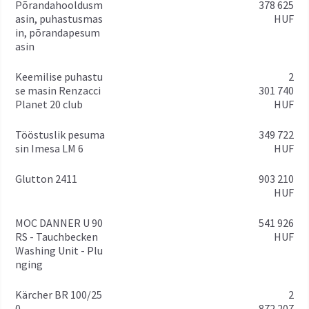
Põrandahooldusm
378 625
asin, puhastusmas
HUF
in, põrandapesum
asin
Keemilise puhastu
2
se masin Renzacci
301 740
Planet 20 club
HUF
Tööstuslik pesuma
349 722
sin Imesa LM 6
HUF
Glutton 2411
903 210
HUF
MOC DANNER U 90
541 926
RS - Tauchbecken
HUF
Washing Unit - Plu
nging
Kärcher BR 100/25
2
0
872 207