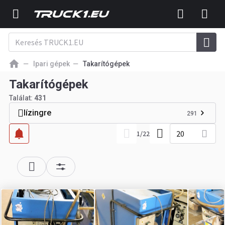
Ipari gépek
Takarítógépek
Takarítógépek
Találat:
431
lízingre
291
20
1
/
22