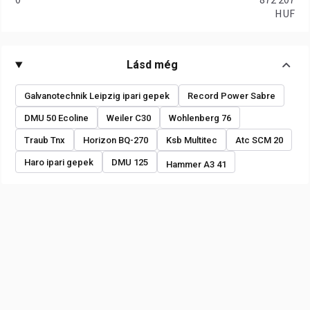
HUF
Lásd még
Galvanotechnik Leipzig ipari gepek
Record Power Sabre
DMU 50 Ecoline
Weiler C30
Wohlenberg 76
Traub Tnx
Horizon BQ-270
Ksb Multitec
Atc SCM 20
Haro ipari gepek
DMU 125
Hammer A3 41