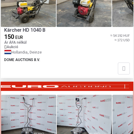
Kärcher HD 1040 B
150
≈ 54 192 HUF
EUR
≈ 172 USD
Ár ÁFA nélkül
Aukció
Hollandia, Deinze
DOME AUCTIONS B.V.