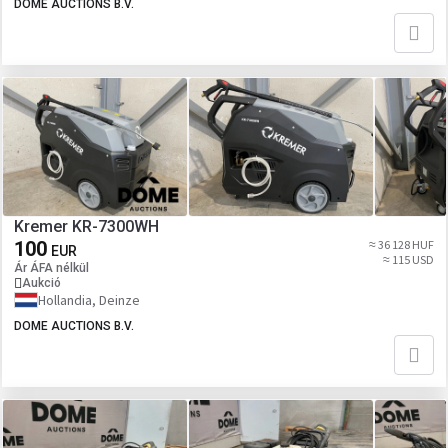
DOME AUCTIONS B.V.
Kremer KR-7300WH
100
≈ 36 128 HUF
EUR
≈ 115 USD
Ár ÁFA nélkül
Aukció
Hollandia, Deinze
DOME AUCTIONS B.V.