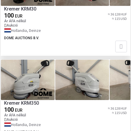
Kremer KRM30
100
≈ 36 128 HUF
EUR
≈ 115 USD
Ár ÁFA nélkül
Aukció
Hollandia, Deinze
DOME AUCTIONS B.V.
Kremer KRM350
100
≈ 36 128 HUF
EUR
≈ 115 USD
Ár ÁFA nélkül
Aukció
Hollandia, Deinze