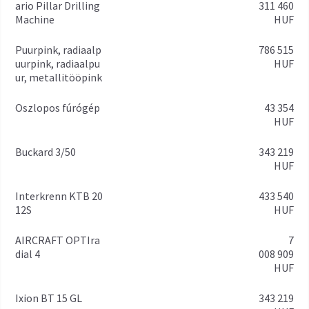
ario Pillar Drilling
311 460
Machine
HUF
Puurpink, radiaalp
786 515
uurpink, radiaalpu
HUF
ur, metallitööpink
Oszlopos fúrógép
43 354
HUF
Buckard 3/50
343 219
HUF
Interkrenn KTB 20
433 540
12S
HUF
AIRCRAFT OPTIra
7
dial 4
008 909
HUF
Ixion BT 15 GL
343 219