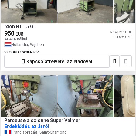
Ixion BT 15 GL
950
≈ 343 219 HUF
EUR
≈ 1 095 USD
Ár ÁFA nélkül
Hollandia, Wijchen
SECOND OWNER B.V.
Kapcsolatfelvétel az eladóval
Perceuse a colonne Super Valmer
Érdeklődés az árról
Franciaország, Saint-Chamond