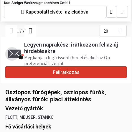
Kurt Steiger Werkzeugmaschinen GmbH
Kapcsolatfelvétel az eladóval
20
1
/
7
Legyen naprakész: iratkozzon fel az új
hirdetésekre
Megkapja a legfrissebb hirdetéseket az Ön
preferenciái szerint
Feliratkozás
Oszlopos fúrógépek, oszlopos fúrók,
állványos fúrók: piaci áttekintés
Vezető gyártók
,
,
FLOTT
MEUSER
STANKO
Fő vásárlási helyek