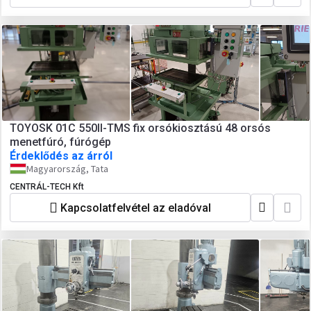
TOYOSK 01C 550II-TMS fix orsókiosztású 48 orsós
menetfúró, fúrógép
Érdeklődés az árról
Magyarország, Tata
CENTRÁL-TECH Kft
Kapcsolatfelvétel az eladóval