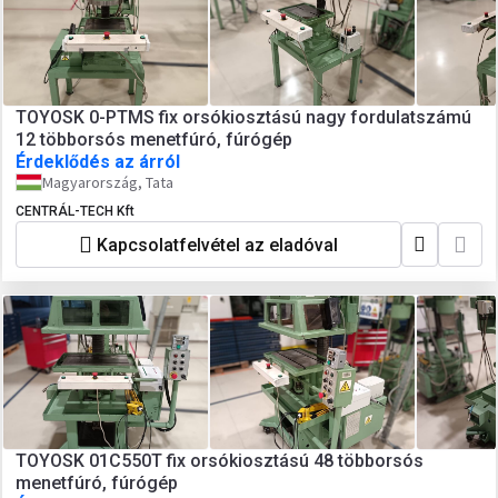
TOYOSK 0-PTMS fix orsókiosztású nagy fordulatszámú
12 többorsós menetfúró, fúrógép
Érdeklődés az árról
Magyarország, Tata
CENTRÁL-TECH Kft
Kapcsolatfelvétel az eladóval
TOYOSK 01C550T fix orsókiosztású 48 többorsós
menetfúró, fúrógép