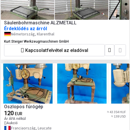
Säulenbohrmaschine ALZMETALL
Érdeklődés az árról
Németország, Klarenthal
Kurt Steiger Werkzeugmaschinen GmbH
Kapcsolatfelvétel az eladóval
Oszlopos fúrógép
120
≈ 43 354 HUF
EUR
≈ 138 USD
Ár ÁFA nélkül
Aukció
Franciaország, Leucate