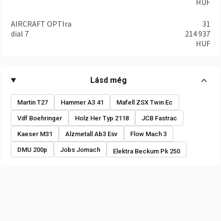
HUF
AIRCRAFT OPTIra
31
dial 7
214 937
HUF
Lásd még
Martin T27
Hammer A3 41
Mafell ZSX Twin Ec
Vdf Boehringer
Holz Her Typ 2118
JCB Fastrac
Kaeser M31
Alzmetall Ab3 Esv
Flow Mach 3
DMU 200p
Jobs Jomach
Elektra Beckum Pk 250