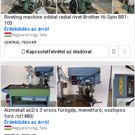
Riveting machine orbital radial rivet Brother Hi-Spin BR1-
103
Érdeklődés az árról
Magyarország, Tata
CENTRÁL-TECH Kft
Kapcsolatfelvétel az eladóval
Alzmetall ax2/s 3 orsós fúrógép, menetfúró, oszlopos
fúró /ct1480/
Érdeklődés az árról
Magyarország, Tata