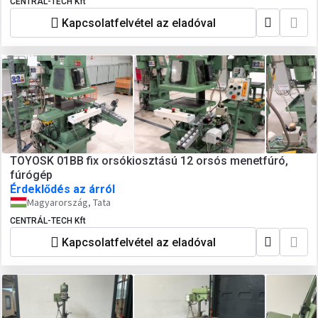
CENTRÁL-TECH Kft
Kapcsolatfelvétel az eladóval
TOYOSK 01BB fix orsókiosztású 12 orsós menetfúró,
fúrógép
Érdeklődés az árról
Magyarország, Tata
CENTRÁL-TECH Kft
Kapcsolatfelvétel az eladóval