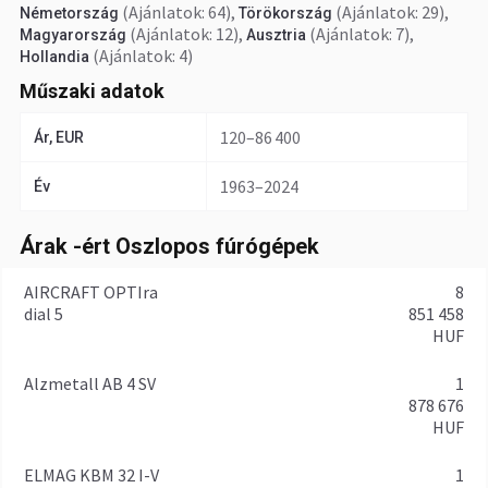
(Ajánlatok: 64)
,
(Ajánlatok: 29)
,
Németország
Törökország
(Ajánlatok: 12)
,
(Ajánlatok: 7)
,
Magyarország
Ausztria
(Ajánlatok: 4)
Hollandia
Műszaki adatok
120–86 400
Ár, EUR
1963–2024
Év
Árak -ért Oszlopos fúrógépek
AIRCRAFT OPTIra
8
dial 5
851 458
HUF
Alzmetall AB 4 SV
1
878 676
HUF
ELMAG KBM 32 I-V
1