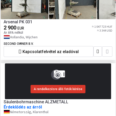
Arsenal PK 031
2 900
≈ 1 047 723 HUF
EUR
≈ 3 344 USD
Ár ÁFA nélkül
Hollandia, Wijchen
SECOND OWNER B.V.
Kapcsolatfelvétel az eladóval
A rendelkezésre álló fotók kérése
Säulenbohrmaschine ALZMETALL
Érdeklődés az árról
Németország, Klarenthal