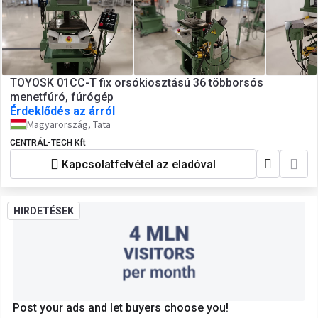
TOYOSK 01CC-T fix orsókiosztású 36 többorsós
menetfúró, fúrógép
Érdeklődés az árról
Magyarország, Tata
CENTRÁL-TECH Kft
Kapcsolatfelvétel az eladóval
HIRDETÉSEK
Post your ads and let buyers choose you!