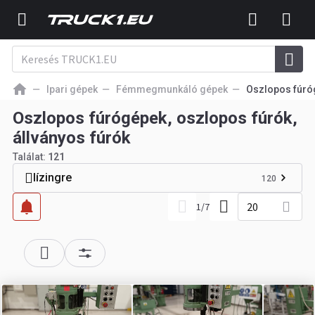
Ipari gépek
Fémmegmunkáló gépek
Oszlopos fúró
Oszlopos fúrógépek, oszlopos fúrók,
állványos fúrók
Találat:
121
lízingre
120
20
1
/
7