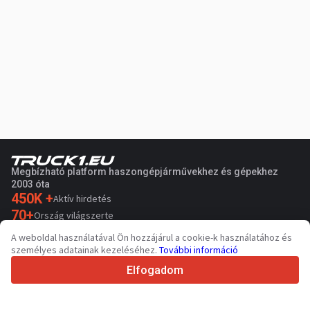
Megbízható platform haszongépjárművekhez és gépekhez
2003 óta
450K +
Aktív hirdetés
70+
Ország világszerte
36
Támogatott nyelv
A weboldal használatával Ön hozzájárul a cookie-k használatához és
személyes adatainak kezeléséhez.
További információ
4.7/5
Trustpilot
Elfogadom
Eladóknak