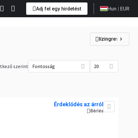
Adj fel egy hirdetést
Hun
| EUR
lízingre
1
tkező szerint
Fontosság
20
Érdeklődés az árról
Bérlés