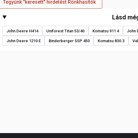
Tegyünk "keresett" hirdetést Rönkhasítók
Lásd mé
John Deere H414
Uniforest Titan 53/40
Komatsu 911 4
John 
John Deere 1210 E
Binderberger SSP 450
Komatsu 830.3
Va