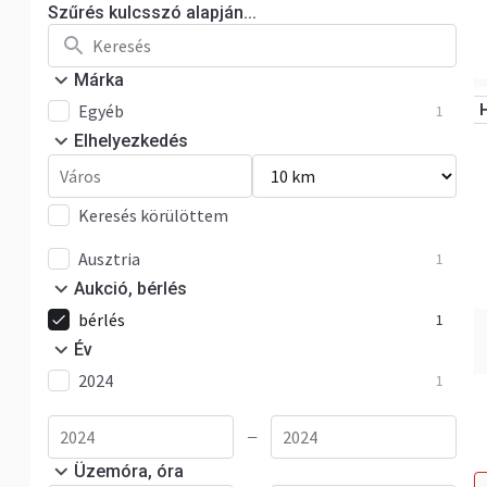
Szűrés kulcsszó alapján...
Márka
Egyéb
1
Elhelyezkedés
Keresés körülöttem
Ausztria
1
Aukció, bérlés
bérlés
1
Év
2024
1
—
Üzemóra, óra