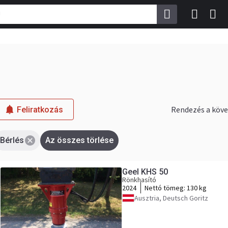
Rendezés a köve
Feliratkozás
Bérlés
Az összes törlése
Geel KHS 50
Rönkhasító
2024
Nettó tömeg:
130 kg
Ausztria, Deutsch Goritz