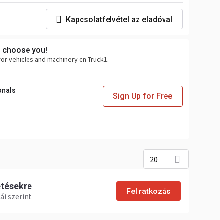
Kapcsolatfelvétel az eladóval
s choose you!
for vehicles and machinery on Truck1.
onals
Sign Up for Free
20
etésekre
Feliratkozás
ái szerint