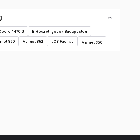
g
Deere 1470 G
Erdészeti gépek Budapesten
lmet 890
Valmet 862
JCB Fastrac
Valmet 350