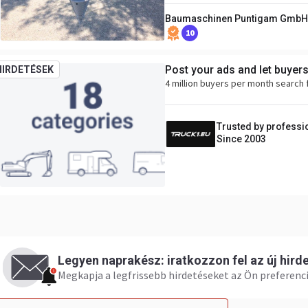
Baumaschinen Puntigam GmbH
10
Post your ads and let buyer
HIRDETÉSEK
4 million buyers per month search 
Trusted by professi
Since 2003
Legyen naprakész: iratkozzon fel az új hird
Megkapja a legfrissebb hirdetéseket az Ön preferenci