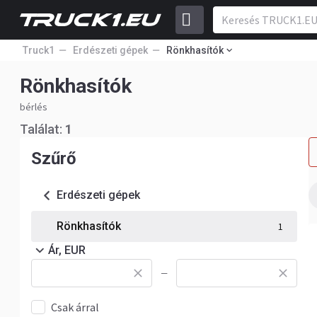
Truck1
Erdészeti gépek
Rönkhasítók
Rönkhasítók
bérlés
Találat:
1
Szűrő
Erdészeti gépek
Rönkhasítók
1
Ár, EUR
—
Csak árral