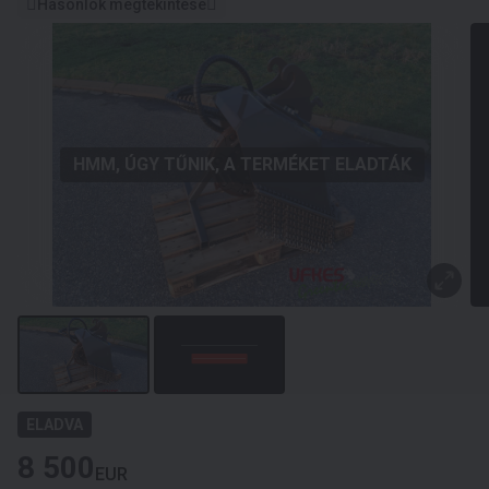
Hasonlók megtekintése
HMM, ÚGY TŰNIK, A TERMÉKET ELADTÁK
ELADVA
8 500
EUR