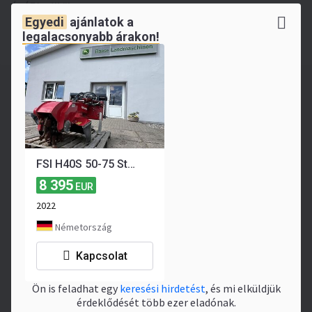
Ár ÁFA nélkül
Egyedi
ajánlatok a
≈ 3 070 914 HUF
≈ 9 802 USD
legalacsonyabb árakon!
2 Március 2026
Ez a hirdetés referenciaként az archívumban van
tárolva (specifikációk, jellemző ár). Az oldalon
nincsenek elavult hirdetések — az összes aktív
lehetőség alább található.
Műszaki adatok
Leírás
FSI H40S 50-75 Stubbenfräse
Intézményközi
UM0002704
8 395
EUR
referenciaszám
2022
Gyártási év
2020
Németország
Nettó tömeg
312 kg
Kapcsolat
Hely
Hollandia
, Kelvinlaan 80
9207 JB Drachten, The
Ön is feladhat egy
keresési hirdetést
, és mi elküldjük
Netherlands
érdeklődését több ezer eladónak.