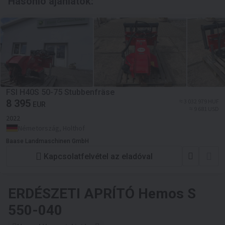
Hasonló ajánlatok:
FSI H40S 50-75 Stubbenfräse
8 395
≈ 3 032 979 HUF
EUR
≈ 9 681 USD
2022
Németország, Holthof
Baase Landmaschinen GmbH
Kapcsolatfelvétel az eladóval
ERDÉSZETI APRÍTÓ
Hemos S
550-040