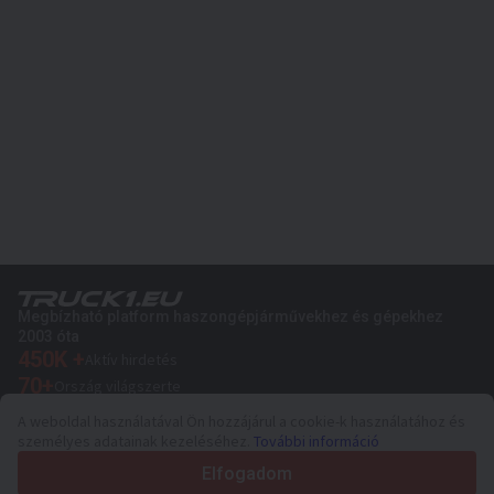
Megbízható platform haszongépjárművekhez és gépekhez
2003 óta
450K +
Aktív hirdetés
70+
Ország világszerte
36
Támogatott nyelv
A weboldal használatával Ön hozzájárul a cookie-k használatához és
személyes adatainak kezeléséhez.
További információ
4.7/5
Trustpilot
Elfogadom