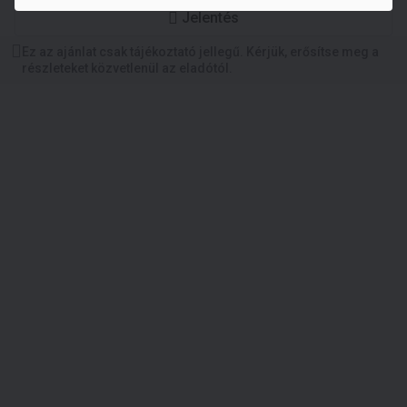
Jelentés
Ez az ajánlat csak tájékoztató jellegű. Kérjük, erősítse meg a
részleteket közvetlenül az eladótól.