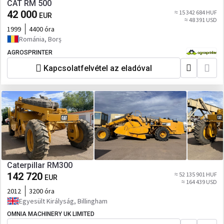
CAT RM 500
42 000
≈ 15 342 684 HUF
EUR
≈ 48 391 USD
1999
4400 óra
Románia, Borș
AGROSPRINTER
Kapcsolatfelvétel az eladóval
Caterpillar RM300
142 720
≈ 52 135 901 HUF
EUR
≈ 164 439 USD
2012
3200 óra
Egyesült Királyság, Billingham
OMNIA MACHINERY UK LIMITED