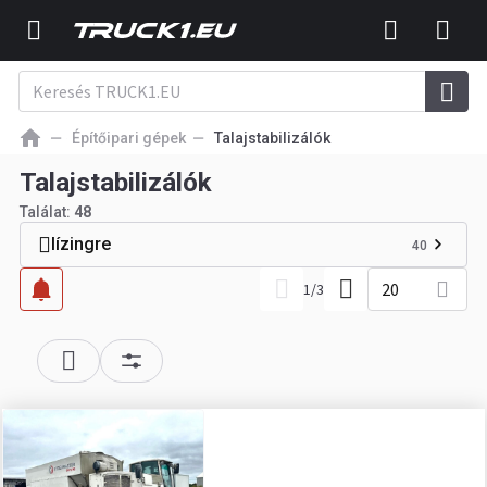
Építőipari gépek
Talajstabilizálók
Talajstabilizálók
Találat:
48
lízingre
40
20
1
/
3