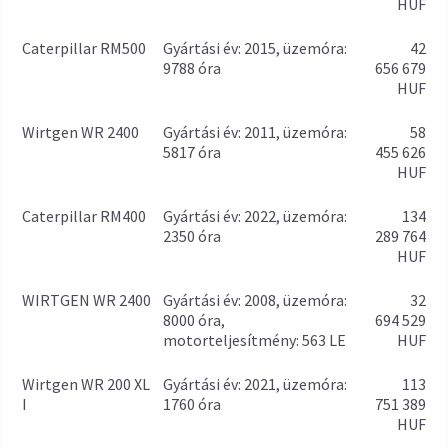
HUF
Caterpillar RM500
gyártási év: 2015, üzemóra:
42
9788 óra
656 679
HUF
Wirtgen WR 2400
gyártási év: 2011, üzemóra:
58
5817 óra
455 626
HUF
Caterpillar RM400
gyártási év: 2022, üzemóra:
134
2350 óra
289 764
HUF
WIRTGEN WR 2400
gyártási év: 2008, üzemóra:
32
8000 óra,
694 529
motorteljesítmény: 563 LE
HUF
Wirtgen WR 200 XL
gyártási év: 2021, üzemóra:
113
I
1760 óra
751 389
HUF