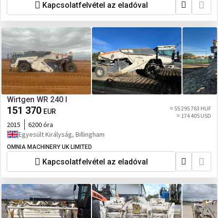
Kapcsolatfelvétel az eladóval
Wirtgen WR 240 I
151 370
≈ 55 295 763 HUF
EUR
≈ 174 405 USD
2015
6200 óra
Egyesült Királyság, Billingham
OMNIA MACHINERY UK LIMITED
Kapcsolatfelvétel az eladóval