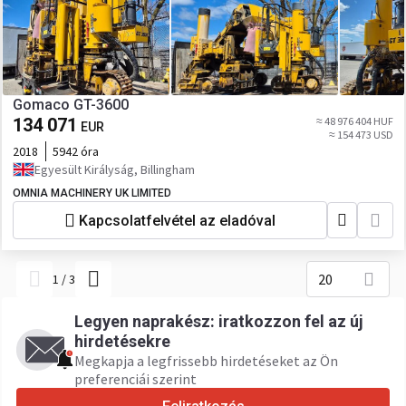
Gomaco GT-3600
134 071
≈ 48 976 404 HUF
EUR
≈ 154 473 USD
2018
5942 óra
Egyesült Királyság, Billingham
OMNIA MACHINERY UK LIMITED
Kapcsolatfelvétel az eladóval
20
1
/
3
Legyen naprakész: iratkozzon fel az új
hirdetésekre
Megkapja a legfrissebb hirdetéseket az Ön
preferenciái szerint