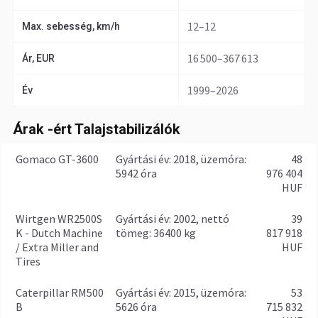
12–12
Max. sebesség, km/h
16 500–367 613
Ár, EUR
1999–2026
Év
Árak -ért Talajstabilizálók
Gomaco GT-3600
gyártási év: 2018, üzemóra:
48
5942 óra
976 404
HUF
Wirtgen WR2500S
gyártási év: 2002, nettó
39
K - Dutch Machine
tömeg: 36400 kg
817 918
/ Extra Miller and
HUF
Tires
Caterpillar RM500
gyártási év: 2015, üzemóra:
53
B
5626 óra
715 832