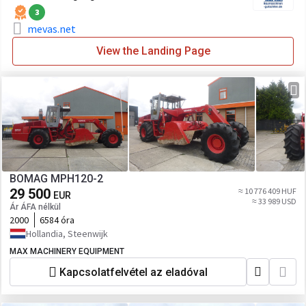
3
mevas.net
View the Landing Page
BOMAG MPH120-2
29 500
≈ 10 776 409 HUF
EUR
≈ 33 989 USD
Ár ÁFA nélkül
2000
6584 óra
Hollandia, Steenwijk
MAX MACHINERY EQUIPMENT
Kapcsolatfelvétel az eladóval