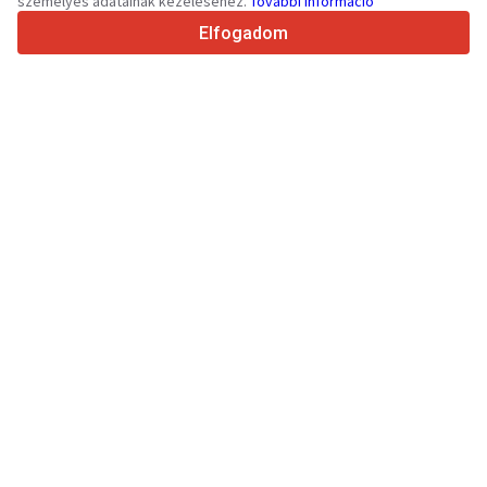
személyes adatainak kezeléséhez.
További információ
4.7/5
Trustpilot
Elfogadom
Eladóknak
Promóciós szolgáltatások
Fizetős szolgáltatások árai
Támogatás
Vevőknek
Márkák értékelései
Kiállítások
Lízing
Információk
A Truck1 története
Blog