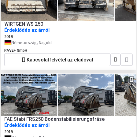
WIRTGEN WS 250
Érdeklődés az árról
2019
Németország, Nagold
PAVE+ GmbH
Kapcsolatfelvétel az eladóval
FAE Stabi FRS250 Bodenstabilisierungsfräse
Érdeklődés az árról
2019