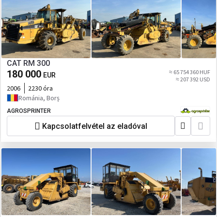
CAT RM 300
180 000
≈ 65 754 360 HUF
EUR
≈ 207 392 USD
2006
2230 óra
Románia, Borș
AGROSPRINTER
Kapcsolatfelvétel az eladóval