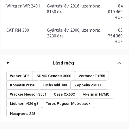
Wirtgen WR 240 I
gyártási év: 2016, üzemóra:
84
8150 óra
019 460
HUF
CAT RM 300
gyártási év: 2006, üzemóra:
65
2230 óra
754 360
HUF
Lásd még
Weber CF2
SDMO Genesis 3000
Vermeer T1255
Komatsu W120
Fuchs mhl 380
Zeppelin ZM 110
Wacker Neuson 3001
Case CX60C
Akerman H7MC
Liebherr r926 g8
Terex Pegson Metrotrack
Husqvarna 248