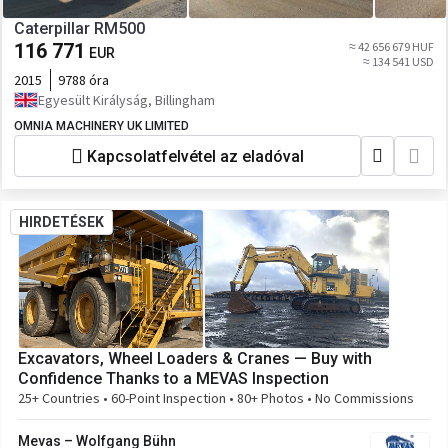
Caterpillar RM500
116 771
≈ 42 656 679 HUF
EUR
≈ 134 541 USD
2015
9788 óra
Egyesült Királyság, Billingham
OMNIA MACHINERY UK LIMITED
Kapcsolatfelvétel az eladóval
HIRDETÉSEK
Excavators, Wheel Loaders & Cranes — Buy with
Confidence Thanks to a MEVAS Inspection
25+ Countries • 60-Point Inspection • 80+ Photos • No Commissions
Mevas – Wolfgang Bühn