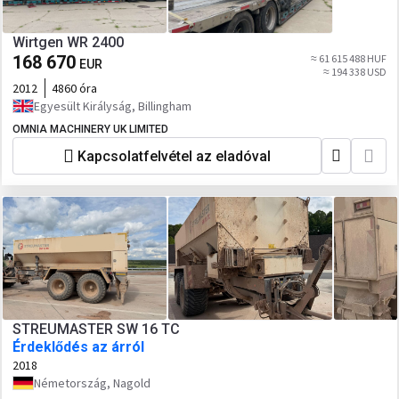
Wirtgen WR 2400
168 670
≈ 61 615 488 HUF
EUR
≈ 194 338 USD
2012
4860 óra
Egyesült Királyság, Billingham
OMNIA MACHINERY UK LIMITED
Kapcsolatfelvétel az eladóval
STREUMASTER SW 16 TC
Érdeklődés az árról
2018
Németország, Nagold