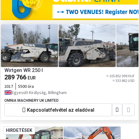
Wirtgen WR 250 I
289 766
≈ 105 852 099 HUF
EUR
≈ 333 862 USD
2017
5500 óra
Egyesült Királyság, Billingham
OMNIA MACHINERY UK LIMITED
Kapcsolatfelvétel az eladóval
HIRDETÉSEK