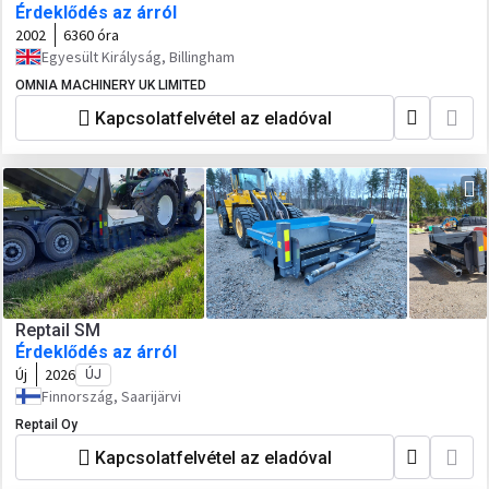
Érdeklődés az árról
2002
6360 óra
Egyesült Királyság, Billingham
OMNIA MACHINERY UK LIMITED
Kapcsolatfelvétel az eladóval
Reptail SM
Érdeklődés az árról
Új
2026
ÚJ
Finnország, Saarijärvi
Reptail Oy
Kapcsolatfelvétel az eladóval