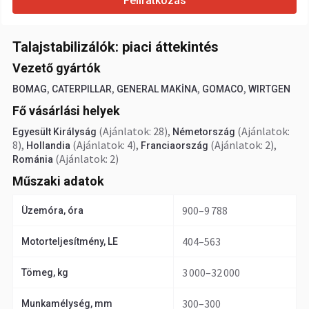
Feliratkozás
Talajstabilizálók: piaci áttekintés
Vezető gyártók
,
,
,
,
BOMAG
CATERPILLAR
GENERAL MAKİNA
GOMACO
WIRTGEN
Fő vásárlási helyek
(Ajánlatok: 28)
,
(Ajánlatok:
Egyesült Királyság
Németország
8)
,
(Ajánlatok: 4)
,
(Ajánlatok: 2)
,
Hollandia
Franciaország
(Ajánlatok: 2)
Románia
Műszaki adatok
900–9 788
Üzemóra, óra
404–563
Motorteljesítmény, LE
3 000–32 000
Tömeg, kg
300–300
Munkamélység, mm