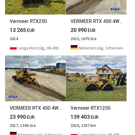
Vermeer RTX250
VERMEER RTX 450 4WD, Grabenfräse, Frästeife 1,5m, Allrad
13 265
20 990
EUR
EUR
2014
2015, 1670 óra
Lengyelország, 06-400 Ciechanów
Németország, Sittensen
VERMEER RTX 450 4WD, Grabenfräse, Frästeife 1,5m, Allrad
Vermeer RTX1250
23 990
139 403
EUR
EUR
2017, 1340 óra
2010, 2287 km
Németország, Sittensen
Lengyelország, 06-400 Ciechanów