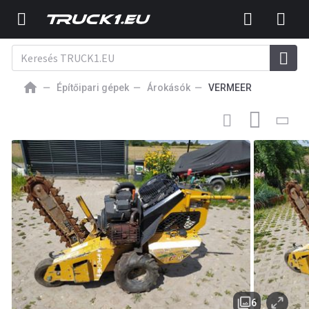
Építőipari gépek
Árokásók
VERMEER
7 124
EUR
ÁROKÁSÓ
Vermeer RTX150
6