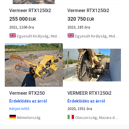
Vermeer RTX1250i2
Vermeer RTX1250i2
255 000
320 750
EUR
EUR
2021, 1106 óra
2023, 185 óra
Egyesült Királyság, Middlesbrough
Egyesült Királyság, Middlesbrough
Vermeer RTX250
VERMEER RTX1250i2
Érdeklődés az árról
Érdeklődés az árról
Kérjen infót
2020, 1551 óra
Németország
Olaszország, Mazara del Vallo