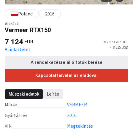
Poland
2016
Árokásó
Vermeer RTX150
7 124
EUR
≈ 2 573 787 HUF
≈ 8 215 USD
Ajánlattétel
A rendelkezésre álló fotók kérése
Kapcsolatfelvétel az eladóval
Műszaki adatok
Leírás
Márka
VERMEER
Gyártási év
2016
VIN
Megtekintés