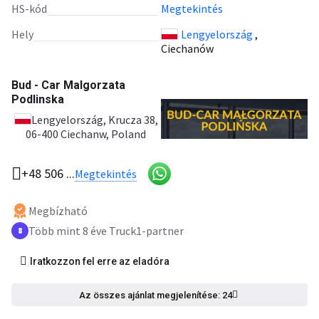
HS-kód
Megtekintés
Hely
Lengyelország
,
Ciechanów
Bud - Car Malgorzata
Podlinska
Lengyelország
, Krucza 38,
06-400 Ciechanw, Poland
+48 506 ...
Megtekintés
Megbízható
Több mint 8 éve Truck1-partner
8
Iratkozzon fel erre az eladóra
Az összes ajánlat megjelenítése: 24