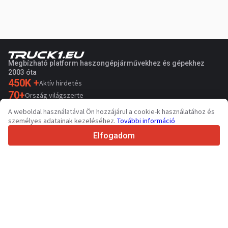
Megbízható platform haszongépjárművekhez és gépekhez
2003 óta
450K +
Aktív hirdetés
70+
Ország világszerte
36
Támogatott nyelv
A weboldal használatával Ön hozzájárul a cookie-k használatához és
személyes adatainak kezeléséhez.
További információ
4.7/5
Trustpilot
Elfogadom
Eladóknak
Kapcsolat
Promóciós szolgáltatások
Fizetős szolgáltatások árai
Támogatás