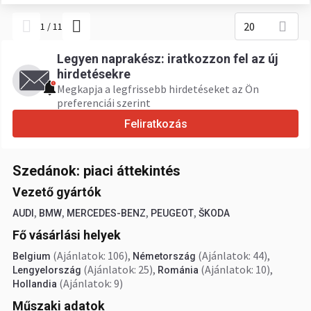
20
1
/
11
Legyen naprakész: iratkozzon fel az új
hirdetésekre
Megkapja a legfrissebb hirdetéseket az Ön
preferenciái szerint
Feliratkozás
Szedánok: piaci áttekintés
Vezető gyártók
,
,
,
,
AUDI
BMW
MERCEDES-BENZ
PEUGEOT
ŠKODA
Fő vásárlási helyek
(Ajánlatok: 106)
,
(Ajánlatok: 44)
,
Belgium
Németország
(Ajánlatok: 25)
,
(Ajánlatok: 10)
,
Lengyelország
Románia
(Ajánlatok: 9)
Hollandia
Műszaki adatok