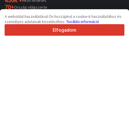
450K +
Aktív hirdetés
70+
Ország világszerte
36
Támogatott nyelv
A weboldal használatával Ön hozzájárul a cookie-k használatához és
személyes adatainak kezeléséhez.
További információ
4.7/5
Trustpilot
Elfogadom
Eladóknak
Promóciós szolgáltatások
Fizetős szolgáltatások árai
Támogatás
Vevőknek
Márkák értékelései
Kiállítások
Lízing
Információk