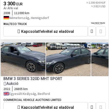
3 300
≈ 1 200 434 HUF
EUR
≈ 3 813 USD
Ár ÁFA-val
2008
111000 km
Németország, Hennigsdorf
WALTECO TRUCK
Kapcsolatfelvétel az eladóval
BMW 3 SERIES 320D MHT SPORT
Aukció
2022
26805 km
Egyesült Királyság, Bedford
COMMERCIAL VEHICLE AUCTIONS LIMITED
Kapcsolatfelvétel az eladóval