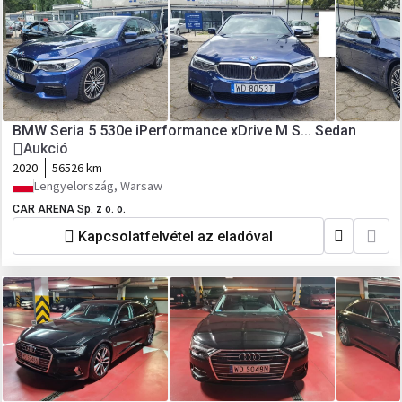
BMW Seria 5 530e iPerformance xDrive M S... Sedan
Aukció
2020
56526 km
Lengyelország, Warsaw
CAR ARENA Sp. z o. o.
Kapcsolatfelvétel az eladóval