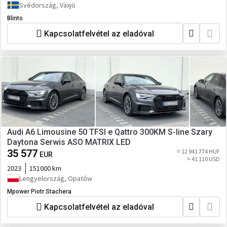
Svédország, Växjö
Blinto
Kapcsolatfelvétel az eladóval
Audi A6 Limousine 50 TFSI e Qattro 300KM S-line Szary
Daytona Serwis ASO MATRIX LED
35 577
≈ 12 941 774 HUF
EUR
≈ 41 110 USD
2023
151000 km
Lengyelország, Opatów
Mpower Piotr Stachera
Kapcsolatfelvétel az eladóval