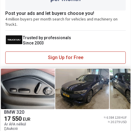
Post your ads and let buyers choose you!
4 million buyers per month search for vehicles and machinery on
Truck1.
Trusted by professionals
Since 2003
Sign Up for Free
BMW 320
17 550
≈ 6 384 128 HUF
EUR
≈ 20 279 USD
Ár ÁFA nélkül
Aukció