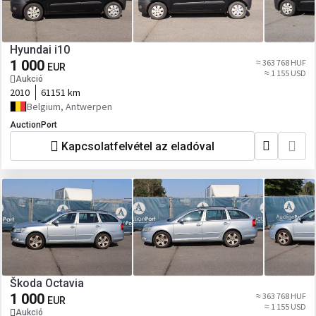
Hyundai i10
1 000
≈ 363 768 HUF
EUR
≈ 1 155 USD
Aukció
2010
61151 km
Belgium, Antwerpen
AuctionPort
Kapcsolatfelvétel az eladóval
Škoda Octavia
1 000
≈ 363 768 HUF
EUR
≈ 1 155 USD
Aukció