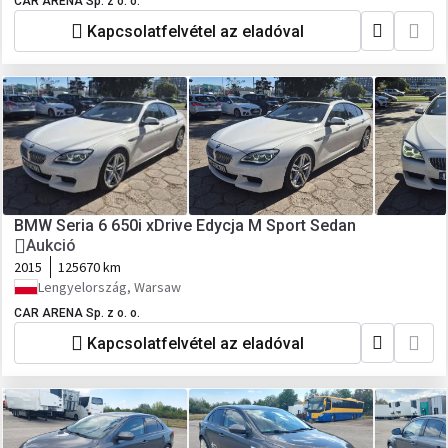
CAR ARENA Sp. z o. o.
Kapcsolatfelvétel az eladóval
BMW Seria 6 650i xDrive Edycja M Sport Sedan
Aukció
2015
125670 km
Lengyelország, Warsaw
CAR ARENA Sp. z o. o.
Kapcsolatfelvétel az eladóval