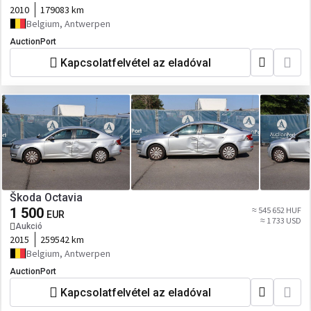
2010
179083 km
Belgium, Antwerpen
AuctionPort
Kapcsolatfelvétel az eladóval
Škoda Octavia
1 500
≈ 545 652 HUF
EUR
≈ 1 733 USD
Aukció
2015
259542 km
Belgium, Antwerpen
AuctionPort
Kapcsolatfelvétel az eladóval