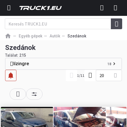
Egyéb gépek
Autók
Szedánok
Szedánok
Találat:
215
lízingre
18
20
1
/
11