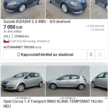
Suzuki KIZASHI 2.4 4WD - 4/5 dveřové
7 050
≈ 2 564 564 HUF
EUR
≈ 8 146 USD
Ár ÁFA nélkül
2012
259666 km
Cseh Köztársaság, Holubice
AUTOMARKET TRUCKS s.r.o.
Kapcsolatfelvétel az eladóval
Opel Corsa 1.4 Twinport INNO KLIMA TEMPOMAT HU/AU
NEU