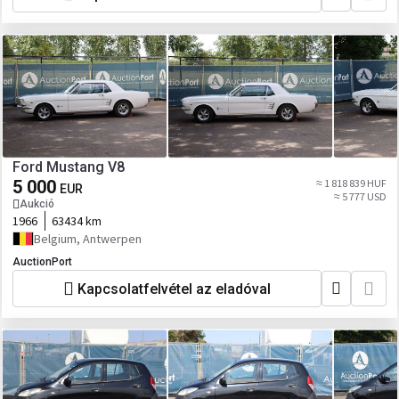
Ford Mustang V8
5 000
≈ 1 818 839 HUF
EUR
≈ 5 777 USD
Aukció
1966
63434 km
Belgium, Antwerpen
AuctionPort
Kapcsolatfelvétel az eladóval