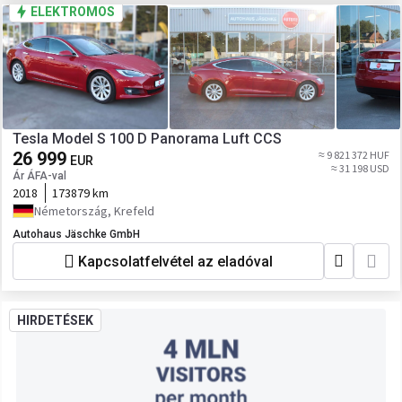
ELEKTROMOS
Tesla Model S 100 D Panorama Luft CCS
26 999
≈ 9 821 372 HUF
EUR
≈ 31 198 USD
Ár ÁFA-val
2018
173879 km
Németország, Krefeld
Autohaus Jäschke GmbH
Kapcsolatfelvétel az eladóval
HIRDETÉSEK