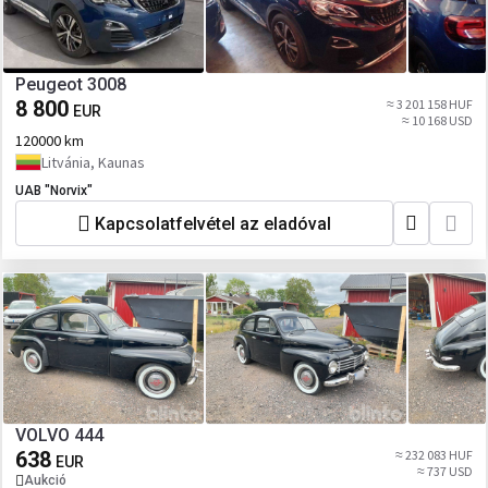
Peugeot 3008
8 800
≈ 3 201 158 HUF
EUR
≈ 10 168 USD
120000 km
Litvánia, Kaunas
UAB "Norvix"
Kapcsolatfelvétel az eladóval
VOLVO 444
638
≈ 232 083 HUF
EUR
≈ 737 USD
Aukció