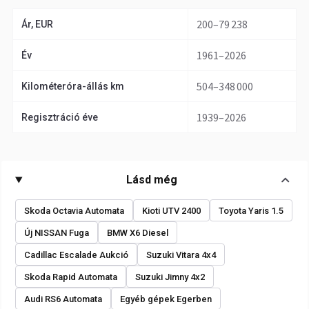
200–79 238
Ár, EUR
1961–2026
Év
504–348 000
Kilométeróra-állás km
1939–2026
Regisztráció éve
Lásd még
Skoda Octavia Automata
Kioti UTV 2400
Toyota Yaris 1.5
Új NISSAN Fuga
BMW X6 Diesel
Cadillac Escalade Aukció
Suzuki Vitara 4x4
Skoda Rapid Automata
Suzuki Jimny 4x2
Audi RS6 Automata
Egyéb gépek Egerben