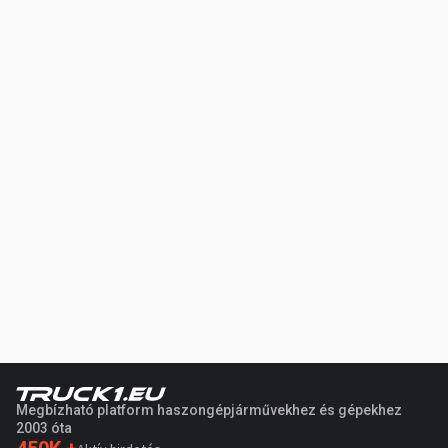
Megbízható platform haszongépjárművekhez és gépekhez
2003 óta