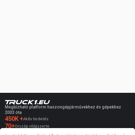
Megbízható platform haszongépjárművekhez és gépekhez
2003 óta
450K +
Aktív hirdetés
70+
Ország világszerte
36
Támogatott nyelv