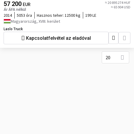
57 200
≈ 20 895 274 HUF
EUR
≈ 65 904 USD
Ár ÁFA nélkül
2014
5053 óra
Hasznos teher:
12500 kg
199 LE
Magyarország, XVIII. kerület
Laslo Truck
Kapcsolatfelvétel az eladóval
20