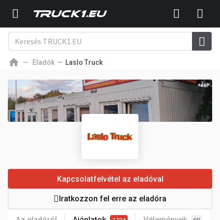
Eladók
Laslo Truck
Kapcsolatfelvétel az eladóval
Iratkozzon fel erre az eladóra
Az eladóról
Ajánlatok
Vélemények