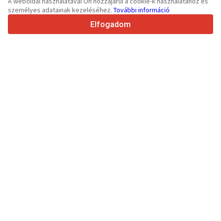
A weboldal használatával Ön hozzájárul a cookie-k használatához és
személyes adatainak kezeléséhez.
További információ
4.7/5
Trustpilot
Elfogadom
Eladóknak
Promóciós szolgáltatások
Fizetős szolgáltatások árai
Támogatás
Vevőknek
Márkák értékelései
Kiállítások
Lízing
Információk
A Truck1 története
Blog