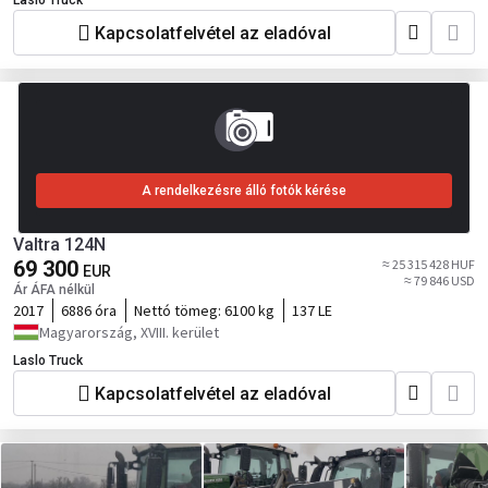
Laslo Truck
Kapcsolatfelvétel az eladóval
A rendelkezésre álló fotók kérése
Valtra 124N
69 300
≈ 25 315 428 HUF
EUR
≈ 79 846 USD
Ár ÁFA nélkül
2017
6886 óra
Nettó tömeg:
6100 kg
137 LE
Magyarország, XVIII. kerület
Laslo Truck
Kapcsolatfelvétel az eladóval