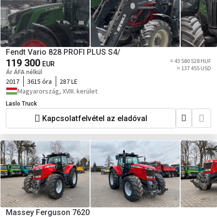
Fendt Vario 828 PROFI PLUS S4/
119 300
≈ 43 580 528 HUF
EUR
≈ 137 455 USD
Ár ÁFA nélkül
2017
3615 óra
287 LE
Magyarország, XVIII. kerület
Laslo Truck
Kapcsolatfelvétel az eladóval
Massey Ferguson 7620