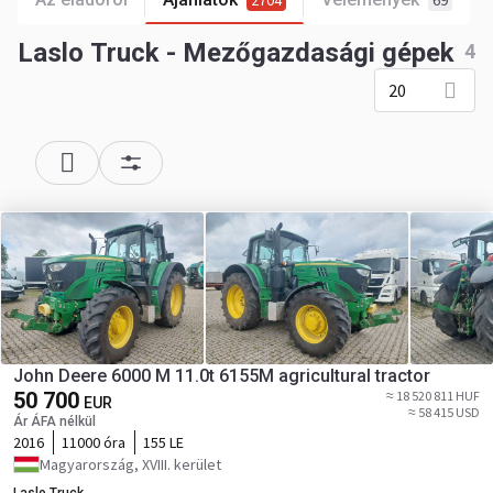
2704
69
Laslo Truck - Mezőgazdasági gépek
4
20
John Deere 6000 M 11.0t 6155M agricultural tractor
50 700
≈ 18 520 811 HUF
EUR
≈ 58 415 USD
Ár ÁFA nélkül
2016
11000 óra
155 LE
Magyarország, XVIII. kerület