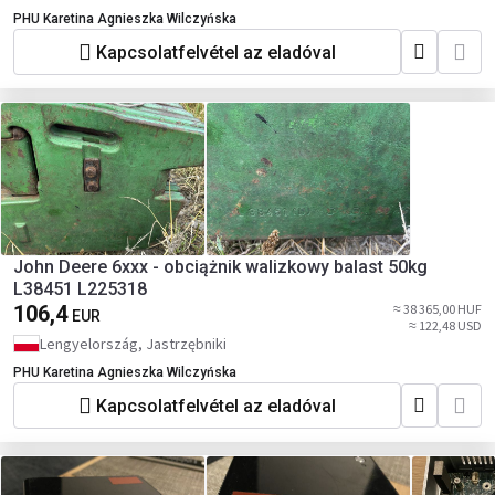
PHU Karetina Agnieszka Wilczyńska
Kapcsolatfelvétel az eladóval
John Deere 6xxx - obciążnik walizkowy balast 50kg
L38451 L225318
106,4
≈ 38 365,00 HUF
EUR
≈ 122,48 USD
Lengyelország, Jastrzębniki
PHU Karetina Agnieszka Wilczyńska
Kapcsolatfelvétel az eladóval