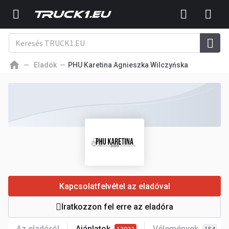
Eladók
PHU Karetina Agnieszka Wilczyńska
Kapcsolatfelvétel az eladóval
Iratkozzon fel erre az eladóra
Az eladóról
Ajánlatok
Vélemények