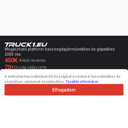
Megbízható platform haszongépjárművekhez és gépekhez
2003 óta
450K +
Aktív hirdetés
70+
Ország világszerte
36
Támogatott nyelv
A weboldal használatával Ön hozzájárul a cookie-k használatához és
személyes adatainak kezeléséhez.
További információ
4.7/5
Trustpilot
Elfogadom
Eladóknak
Promóciós szolgáltatások
Fizetős szolgáltatások árai