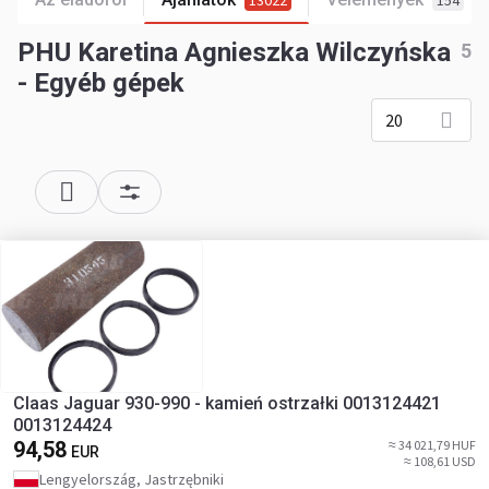
13022
154
PHU Karetina Agnieszka Wilczyńska
5
- Egyéb gépek
20
Claas Jaguar 930-990 - kamień ostrzałki 0013124421
0013124424
94,58
≈ 34 021,79 HUF
EUR
≈ 108,61 USD
Lengyelország, Jastrzębniki