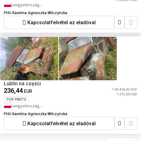
Lengyelország, -
PHU Karetina Agnieszka Wilczyńska
Kapcsolatfelvétel az eladóval
Lublin na części
236,44
≈ 85 416,42 HUF
EUR
≈ 272,69 USD
FOR PARTS
Lengyelország, -
PHU Karetina Agnieszka Wilczyńska
Kapcsolatfelvétel az eladóval