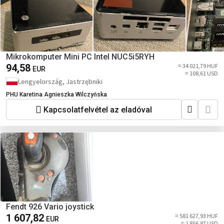
Mikrokomputer Mini PC Intel NUC5i5RYH
94,58
≈ 34 021,79 HUF
EUR
≈ 108,61 USD
Lengyelország, Jastrzębniki
PHU Karetina Agnieszka Wilczyńska
Kapcsolatfelvétel az eladóval
Fendt 926 Vario joystick
1 607,82
≈ 581 627,93 HUF
EUR
≈ 1 856,87 USD