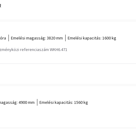
R
 óra
Emelési magasság:
3820 mm
Emelési kapacitás:
1600 kg
ézményközi referenciaszám WKH6.471
magasság:
4900 mm
Emelési kapacitás:
1560 kg