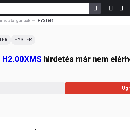
romos targoncák
HYSTER
TER
HYSTER
r H2.00XMS
hirdetés már nem elérhe
Ugr