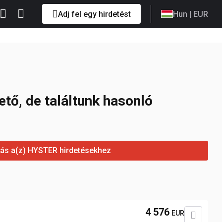
Adj fel egy hirdetést
Hun
| EUR
tő, de találtunk hasonló
ás a(z) HYSTER hirdetésekhez
4 576
EUR