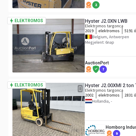
2
ELEKTROMOS
Hyster J2.0XN LWB
Elektromos targonca
2019
elektromos
5191 
Belgium, Antwerpen
Megjelent: 6nap
AuctionPort
7
ELEKTROMOS
Hyster J2.00XMI 2 ton T
Elektromos targonca
2002
elektromos
2831 
Hollandia, -
Homborg Indust
9