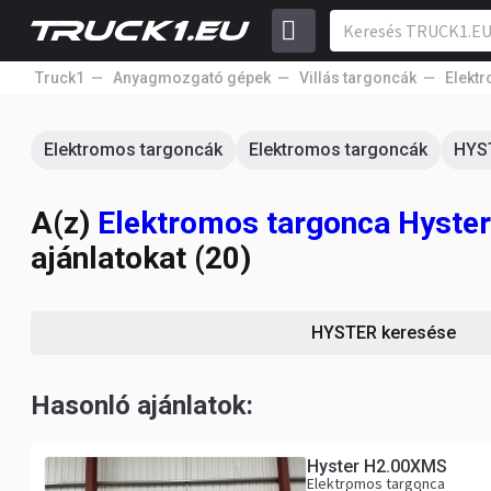
Truck1
Anyagmozgató gépek
Villás targoncák
Elekt
Elektromos targoncák
Elektromos targoncák
HYS
A(z)
Elektromos targonca Hyste
ajánlatokat (20)
HYSTER keresése
Hasonló ajánlatok:
Hyster H2.00XMS
Elektromos targonca