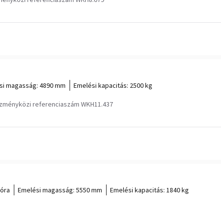
si magasság:
4890 mm
Emelési kapacitás:
2500 kg
ézményközi referenciaszám WKH11.437
 óra
Emelési magasság:
5550 mm
Emelési kapacitás:
1840 kg