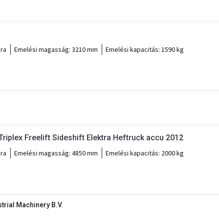
óra
Emelési magasság:
3210 mm
Emelési kapacitás:
1590 kg
riplex Freelift Sideshift Elektra Heftruck accu 2012
óra
Emelési magasság:
4850 mm
Emelési kapacitás:
2000 kg
rial Machinery B.V.