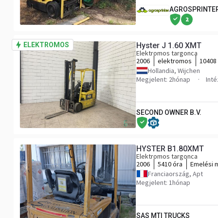
AGROSPRINTE
2
ELEKTROMOS
Hyster J 1.60 XMT
Elektromos targonca
2006
elektromos
10408
Hollandia, Wijchen
Megjelent: 2hónap
Int
SECOND OWNER B.V.
HYSTER B1.80XMT
Elektromos targonca
2006
5410 óra
Emelési 
Franciaország, Apt
Megjelent: 1hónap
SAS MTI TRUCKS