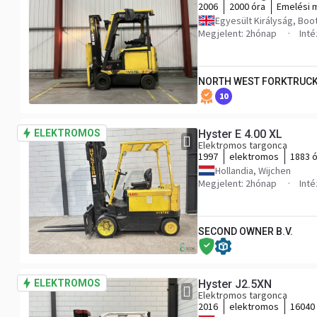
2006
2000 óra
Emelési 
Egyesült Királyság, Boo
Megjelent: 2hónap
Int
NORTH WEST FORKTRUCK
10
ELEKTROMOS
Hyster E 4.00 XL
Elektromos targonca
1997
elektromos
1883 
Hollandia, Wijchen
Megjelent: 2hónap
Int
SECOND OWNER B.V.
ELEKTROMOS
Hyster J2.5XN
Elektromos targonca
2016
elektromos
16040