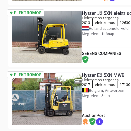
ELEKTROMOS
Hyster J2.5XN elektris
Elektromos targonca
2013
elektromos
12630
Hollandia, Lemelerveld
Megjelent: 1hónap
SEBENS COMPANIES
ELEKTROMOS
Hyster E2.5XN MWB
Elektromos targonca
2017
elektromos
17130
Belgium, Antwerpen
Megjelent: 5nap
AuctionPort
7