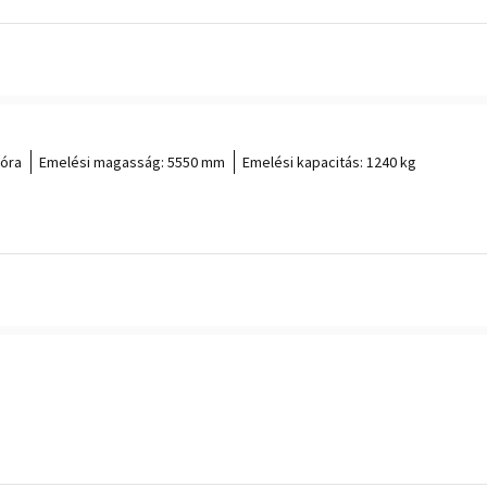
 óra
Emelési magasság:
5550 mm
Emelési kapacitás:
1240 kg