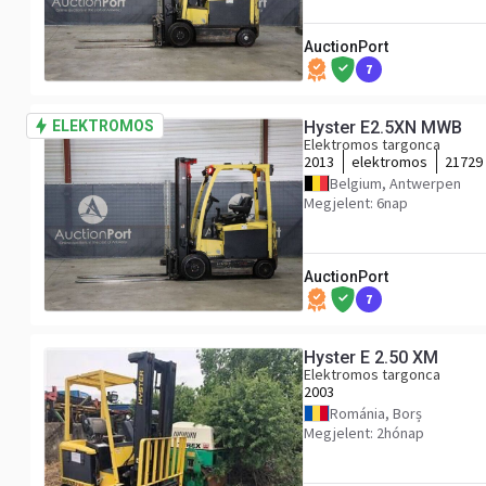
AuctionPort
7
ELEKTROMOS
Hyster E2.5XN MWB
Elektromos targonca
2013
elektromos
21729
Belgium, Antwerpen
Megjelent: 6nap
AuctionPort
7
Hyster E 2.50 XM
Elektromos targonca
2003
Románia, Borș
Megjelent: 2hónap