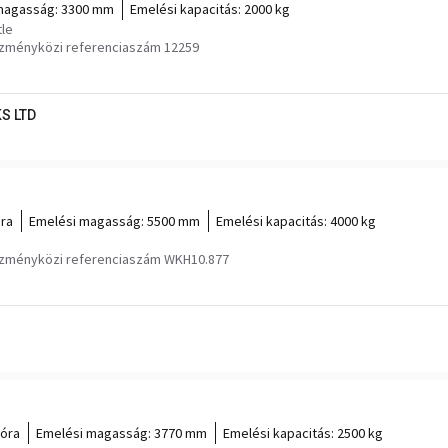
magasság:
3300 mm
Emelési kapacitás:
2000 kg
tle
ézményközi referenciaszám 12259
S LTD
óra
Emelési magasság:
5500 mm
Emelési kapacitás:
4000 kg
ézményközi referenciaszám WKH10.877
 óra
Emelési magasság:
3770 mm
Emelési kapacitás:
2500 kg