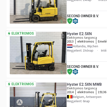
SECOND OWNER B.V.
ELEKTROMOS
Hyster E2.5XN
Elektromos targonca
2013
elektromos
Emelé
Hollandia, Wijchen
Megjelent: 1hónap
Int
SECOND OWNER B.V.
ELEKTROMOS
Hyster E2.5XN MWB
Elektromos targonca
2014
elektromos
19136
Belgium, Antwerpen
Megjelent: 6nap