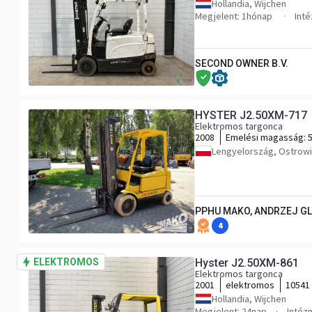
Hollandia, Wijchen
Megjelent: 1hónap
Int
SECOND OWNER B.V.
HYSTER J2.50XM-717
Elektromos targonca
2008
Emelési magasság:
Lengyelország, Ostrowi
PPHU MAKO, ANDRZEJ G
4
ELEKTROMOS
Hyster J2.50XM-861
Elektromos targonca
2001
elektromos
10541
Hollandia, Wijchen
Megjelent: 24nap
Intéz