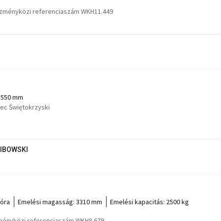
ézményközi referenciaszám WKH11.449
5550 mm
ec Świętokrzyski
LIBOWSKI
 óra
Emelési magasság:
3310 mm
Emelési kapacitás:
2500 kg
ményközi referenciaszám WKH8.679