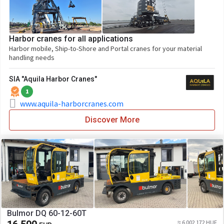
Harbor cranes for all applications
Harbor mobile, Ship-to-Shore and Portal cranes for your material
handling needs
SIA "Aquila Harbor Cranes"
1
www.aquila-harborcranes.com
Discover More
Bulmor DQ 60-12-60T
≈ 6 002 172 HUF