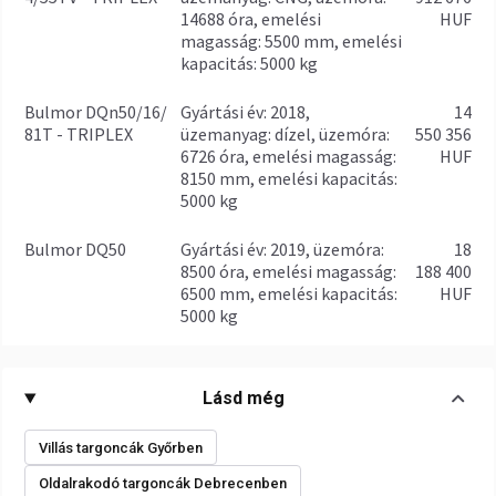
14688 óra, emelési
HUF
magasság: 5500 mm, emelési
kapacitás: 5000 kg
Bulmor DQn50/16/
gyártási év: 2018,
14
81T - TRIPLEX
üzemanyag: dízel, üzemóra:
550 356
6726 óra, emelési magasság:
HUF
8150 mm, emelési kapacitás:
5000 kg
Bulmor DQ50
gyártási év: 2019, üzemóra:
18
8500 óra, emelési magasság:
188 400
6500 mm, emelési kapacitás:
HUF
5000 kg
Lásd még
Villás targoncák Győrben
Oldalrakodó targoncák Debrecenben