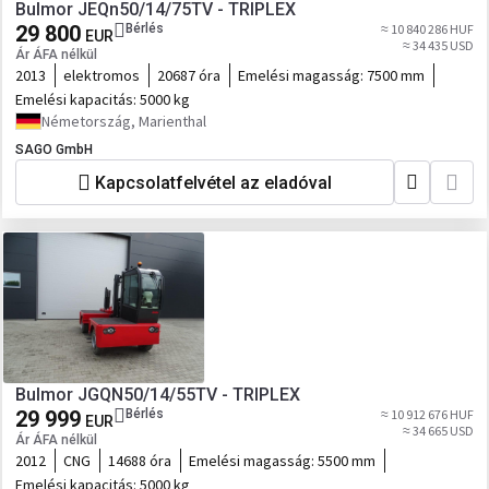
Bulmor JEQn50/14/75TV - TRIPLEX
29 800
Bérlés
≈ 10 840 286 HUF
EUR
≈ 34 435 USD
Ár ÁFA nélkül
2013
elektromos
20687 óra
Emelési magasság:
7500 mm
Emelési kapacitás:
5000 kg
Németország, Marienthal
SAGO GmbH
Kapcsolatfelvétel az eladóval
Bulmor JGQN50/14/55TV - TRIPLEX
29 999
Bérlés
≈ 10 912 676 HUF
EUR
≈ 34 665 USD
Ár ÁFA nélkül
2012
CNG
14688 óra
Emelési magasság:
5500 mm
Emelési kapacitás:
5000 kg