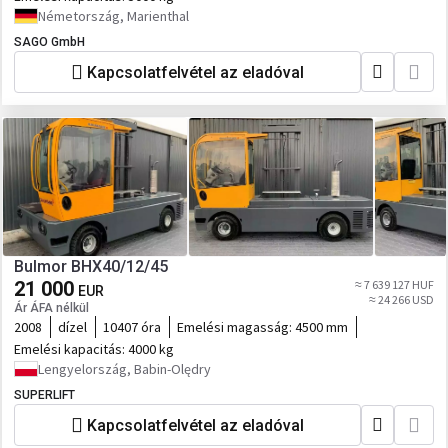
Németország, Marienthal
SAGO GmbH
Kapcsolatfelvétel az eladóval
Bulmor BHX40/12/45
21 000
≈ 7 639 127 HUF
EUR
≈ 24 266 USD
Ár ÁFA nélkül
2008
dízel
10407 óra
Emelési magasság:
4500 mm
Emelési kapacitás:
4000 kg
Lengyelország, Babin-Olędry
SUPERLIFT
Kapcsolatfelvétel az eladóval