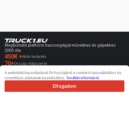
Megbízható platform haszongépjárművekhez és gépekhez
2003 óta
450K +
Aktív hirdetés
70+
Ország világszerte
36
Támogatott nyelv
A weboldal használatával Ön hozzájárul a cookie-k használatához és
személyes adatainak kezeléséhez.
További információ
4.7/5
Trustpilot
Elfogadom
Eladóknak
Promóciós szolgáltatások
Fizetős szolgáltatások árai
Támogatás