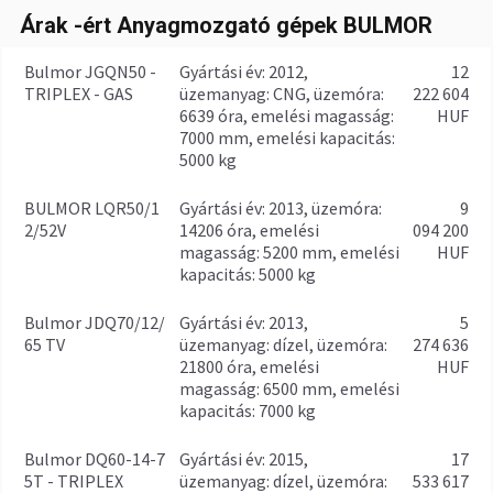
Árak -ért Anyagmozgató gépek BULMOR
Bulmor JGQN50 -
gyártási év: 2012,
12
TRIPLEX - GAS
üzemanyag: CNG, üzemóra:
222 604
6639 óra, emelési magasság:
HUF
7000 mm, emelési kapacitás:
5000 kg
BULMOR LQR50/1
gyártási év: 2013, üzemóra:
9
2/52V
14206 óra, emelési
094 200
magasság: 5200 mm, emelési
HUF
kapacitás: 5000 kg
Bulmor JDQ70/12/
gyártási év: 2013,
5
65 TV
üzemanyag: dízel, üzemóra:
274 636
21800 óra, emelési
HUF
magasság: 6500 mm, emelési
kapacitás: 7000 kg
Bulmor DQ60-14-7
gyártási év: 2015,
17
5T - TRIPLEX
üzemanyag: dízel, üzemóra:
533 617