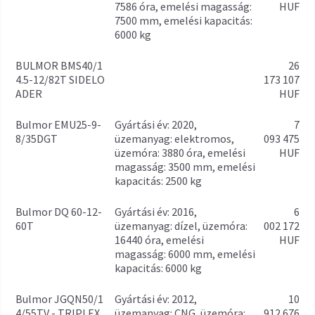
7586 óra, emelési magasság:
HUF
7500 mm, emelési kapacitás:
6000 kg
BULMOR BMS40/1
26
4.5-12/82T SIDELO
173 107
ADER
HUF
Bulmor EMU25-9-
gyártási év: 2020,
7
8/35DGT
üzemanyag: elektromos,
093 475
üzemóra: 3880 óra, emelési
HUF
magasság: 3500 mm, emelési
kapacitás: 2500 kg
Bulmor DQ 60-12-
gyártási év: 2016,
6
60T
üzemanyag: dízel, üzemóra:
002 172
16440 óra, emelési
HUF
magasság: 6000 mm, emelési
kapacitás: 6000 kg
Bulmor JGQN50/1
gyártási év: 2012,
10
4/55TV - TRIPLEX
üzemanyag: CNG, üzemóra:
912 676