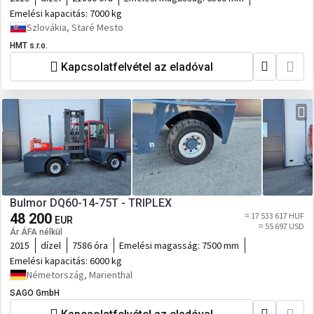
Emelési kapacitás:
7000 kg
Szlovákia, Staré Mesto
HMT s.r.o.
Kapcsolatfelvétel az eladóval
Bulmor DQ60-14-75T - TRIPLEX
48 200
≈ 17 533 617 HUF
EUR
≈ 55 697 USD
Ár ÁFA nélkül
2015
dízel
7586 óra
Emelési magasság:
7500 mm
Emelési kapacitás:
6000 kg
Németország, Marienthal
SAGO GmbH