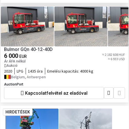
Bulmor GQn 40-12-40D
6 000
≈ 2 182 608 HUF
EUR
≈ 6 933 USD
Ár ÁFA nélkül
Aukció
2020
LPG
1435 óra
Emelési kapacitás:
4000 kg
Belgium, Antwerpen
AuctionPort
Kapcsolatfelvétel az eladóval
HIRDETÉSEK