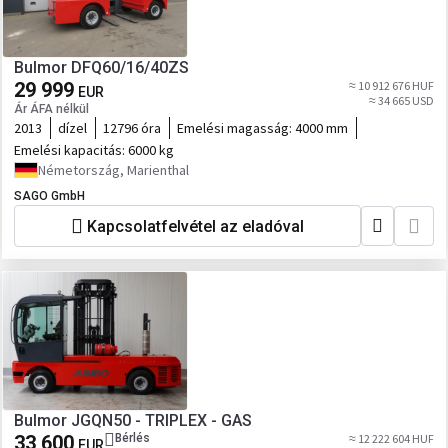
Bulmor DFQ60/16/40ZS
29 999
≈ 10 912 676 HUF
EUR
≈ 34 665 USD
Ár ÁFA nélkül
2013
dízel
12796 óra
Emelési magasság:
4000 mm
Emelési kapacitás:
6000 kg
Németország, Marienthal
SAGO GmbH
Kapcsolatfelvétel az eladóval
Bulmor JGQN50 - TRIPLEX - GAS
33 600
Bérlés
≈ 12 222 604 HUF
EUR