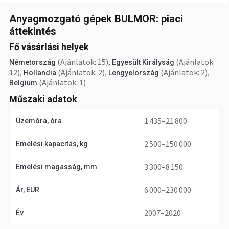
Anyagmozgató gépek BULMOR: piaci
áttekintés
Fő vásárlási helyek
(Ajánlatok: 15)
,
(Ajánlatok:
Németország
Egyesült Királyság
12)
,
(Ajánlatok: 2)
,
(Ajánlatok: 2)
,
Hollandia
Lengyelország
(Ajánlatok: 1)
Belgium
Műszaki adatok
1 435–21 800
Üzemóra, óra
2 500–150 000
Emelési kapacitás, kg
3 300–8 150
Emelési magasság, mm
6 000–230 000
Ár, EUR
2007–2020
Év