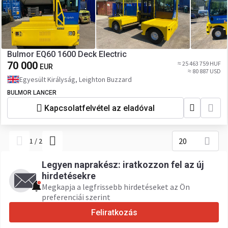
Bulmor EQ60 1600 Deck Electric
70 000
≈ 25 463 759 HUF
EUR
≈ 80 887 USD
Egyesült Királyság, Leighton Buzzard
BULMOR LANCER
Kapcsolatfelvétel az eladóval
20
1
/
2
Legyen naprakész: iratkozzon fel az új
hirdetésekre
Megkapja a legfrissebb hirdetéseket az Ön
preferenciái szerint
Feliratkozás