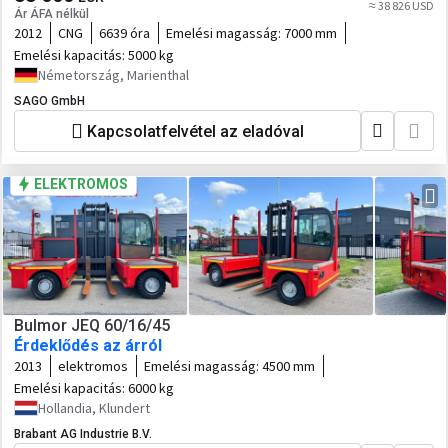
≈ 38 826 USD
Ár ÁFA nélkül
2012
CNG
6639 óra
Emelési magasság:
7000 mm
Emelési kapacitás:
5000 kg
Németország, Marienthal
SAGO GmbH
Kapcsolatfelvétel az eladóval
ELEKTROMOS
Bulmor JEQ 60/16/45
Érdeklődés az árról
2013
elektromos
Emelési magasság:
4500 mm
Emelési kapacitás:
6000 kg
Hollandia, Klundert
Brabant AG Industrie B.V.