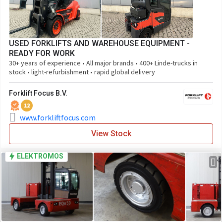
USED FORKLIFTS AND WAREHOUSE EQUIPMENT -
READY FOR WORK
30+ years of experience • All major brands • 400+ Linde-trucks in
stock • light-refurbishment • rapid global delivery
Forklift Focus B.V.
12
www.forkliftfocus.com
View Stock
ELEKTROMOS