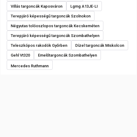
Villás targoncák Kaposváron
Lgmg A13JE-LI
Terepjáró képességű targoncák Szolnokon
Négyutas tolóoszlopos targoncák Kecskeméten
Terepjáró képességű targoncák Szombathelyen
Teleszkópos rakodók Győrben
Dízel targoncák Miskolcon
Gehl Vt320
Emelőtargoncák Szombathelyen
Mercedes Ruthmann