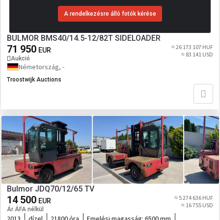
A rendelkezésre álló fotók kérése
BULMOR BMS40/14.5-12/82T SIDELOADER
71 950
≈ 26 173 107 HUF
EUR
≈ 83 141 USD
Aukció
Németország, -
Troostwijk Auctions
Bulmor JDQ70/12/65 TV
14 500
≈ 5 274 636 HUF
EUR
≈ 16 755 USD
Ár ÁFA nélkül
2013
dízel
21800 óra
Emelési magasság:
6500 mm