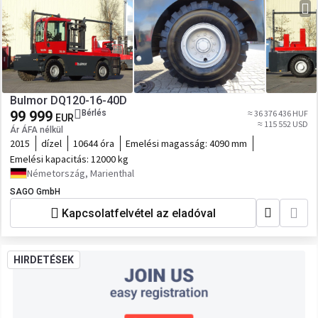
Bulmor DQ120-16-40D
99 999
Bérlés
≈ 36 376 436 HUF
EUR
≈ 115 552 USD
Ár ÁFA nélkül
2015
dízel
10644 óra
Emelési magasság:
4090 mm
Emelési kapacitás:
12000 kg
Németország, Marienthal
SAGO GmbH
Kapcsolatfelvétel az eladóval
HIRDETÉSEK