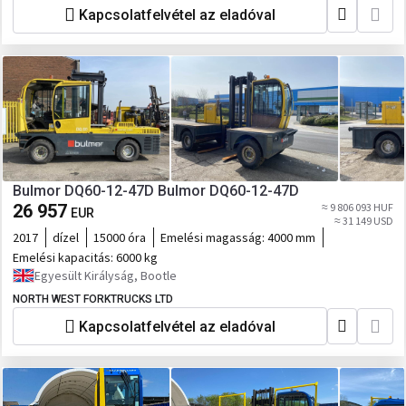
Kapcsolatfelvétel az eladóval
Bulmor DQ60-12-47D Bulmor DQ60-12-47D
26 957
≈ 9 806 093 HUF
EUR
≈ 31 149 USD
2017
dízel
15000 óra
Emelési magasság:
4000 mm
Emelési kapacitás:
6000 kg
Egyesült Királyság, Bootle
NORTH WEST FORKTRUCKS LTD
Kapcsolatfelvétel az eladóval