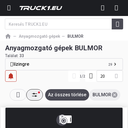
Anyagmozgató gépek
BULMOR
Anyagmozgató gépek BULMOR
Találat:
33
lízingre
29
20
1
/
2
Az összes törlése
BULMOR