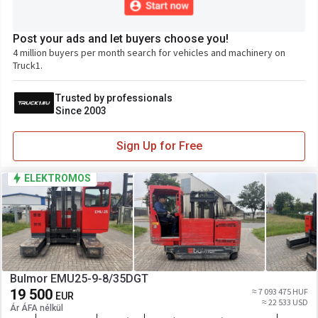
Post your ads and let buyers choose you!
4 million buyers per month search for vehicles and machinery on
Truck1.
Trusted by professionals
Since 2003
Sign Up for Free
ELEKTROMOS
Bulmor EMU25-9-8/35DGT
19 500
≈ 7 093 475 HUF
EUR
≈ 22 533 USD
Ár ÁFA nélkül