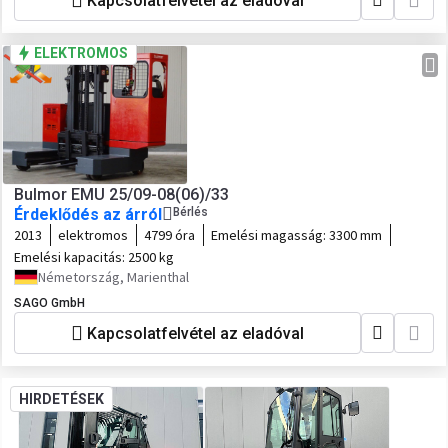
Kapcsolatfelvétel az eladóval
ELEKTROMOS
Bulmor EMU 25/09-08(06)/33
Érdeklődés az árról
Bérlés
2013
elektromos
4799 óra
Emelési magasság:
3300 mm
Emelési kapacitás:
2500 kg
Németország, Marienthal
SAGO GmbH
Kapcsolatfelvétel az eladóval
HIRDETÉSEK