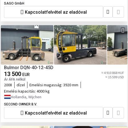
SAGO GmbH
Kapcsolatfelvétel az eladóval
Bulmor DQN-40-12-45D
13 500
≈ 4 910 868 HUF
EUR
≈ 15 599 USD
Ár ÁFA nélkül
2008
dízel
Emelési magasság:
3920 mm
Emelési kapacitás:
4000 kg
Hollandia, Wijchen
SECOND OWNER B.V.
Kapcsolatfelvétel az eladóval