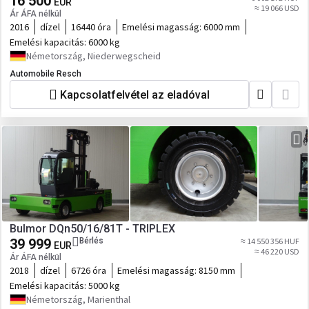
16 500
EUR
≈ 19 066 USD
Ár ÁFA nélkül
2016
dízel
16440 óra
Emelési magasság:
6000 mm
Emelési kapacitás:
6000 kg
Németország, Niederwegscheid
Automobile Resch
Kapcsolatfelvétel az eladóval
Bulmor DQn50/16/81T - TRIPLEX
39 999
Bérlés
≈ 14 550 356 HUF
EUR
≈ 46 220 USD
Ár ÁFA nélkül
2018
dízel
6726 óra
Emelési magasság:
8150 mm
Emelési kapacitás:
5000 kg
Németország, Marienthal