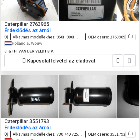
Caterpillar 2763965
Érdeklődés az árról
Új
Alkalmas modellekhez:
950H 980H
OEM csere:
2763965
ÚJ
962H 972H 966H 986H IT62G 950GII
Hollandia, Wouw
980GII 972GII 926GII 966GII IT62GII
J. & TH. VAN DER VELDT B.V.
Kapcsolatfelvétel az eladóval
Caterpillar 3551793
Érdeklődés az árról
Új
Alkalmas modellekhez:
730 740 725
OEM csere:
3551793
ÚJ
735 745 740GC