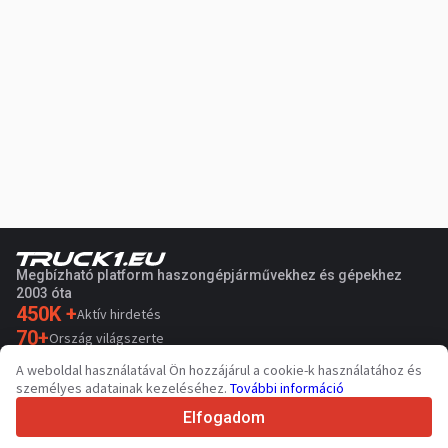
Megbízható platform haszongépjárművekhez és gépekhez
2003 óta
450K +
Aktív hirdetés
70+
Ország világszerte
36
Támogatott nyelv
A weboldal használatával Ön hozzájárul a cookie-k használatához és
személyes adatainak kezeléséhez.
További információ
4.7/5
Trustpilot
Elfogadom