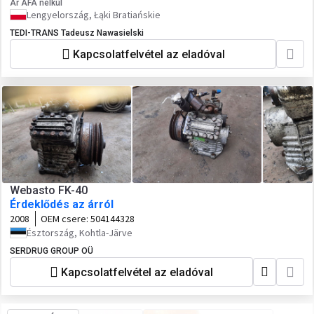
Ár ÁFA nélkül
Lengyelország, Łąki Bratiańskie
TEDI-TRANS Tadeusz Nawasielski
Kapcsolatfelvétel az eladóval
Webasto FK-40
Érdeklődés az árról
2008
OEM csere:
504144328
Észtország, Kohtla-Järve
SERDRUG GROUP OÜ
Kapcsolatfelvétel az eladóval