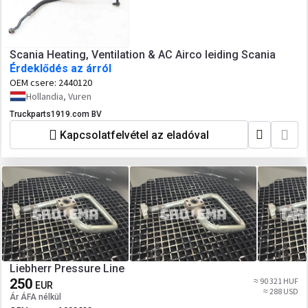
Scania Heating, Ventilation & AC Airco leiding Scania
Érdeklődés az árról
OEM csere:
2440120
Hollandia, Vuren
Truckparts1919.com BV
Kapcsolatfelvétel az eladóval
Liebherr Pressure Line
250
≈ 90 321 HUF
EUR
≈ 288 USD
Ár ÁFA nélkül