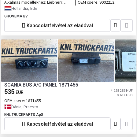
Alkalmas modellekhez:
Liebherr
OEM csere:
9002212
A900C
Hollandia, Ede
GROVEMA BV
Kapcsolatfelvétel az eladóval
SCANIA BUS A/C PANEL 1871455
535
≈ 193 286 HUF
EUR
≈ 617 USD
OEM csere:
1871455
Dánia, Praesto
KNL TRUCKPARTS ApS
Kapcsolatfelvétel az eladóval