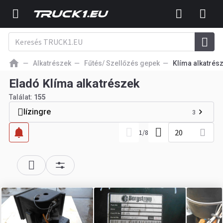
Alkatrészek
Fűtés/ Szellőzés gepek
Klíma alkatrés
Eladó Klíma alkatrészek
Találat:
155
lízingre
3
20
1
/
8