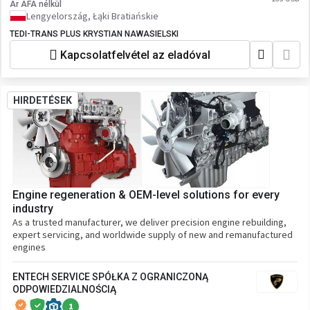
Ár ÁFA nélkül
Lengyelország, Łąki Bratiańskie
TEDI-TRANS PLUS KRYSTIAN NAWASIELSKI
Kapcsolatfelvétel az eladóval
HIRDETÉSEK
Engine regeneration & OEM-level solutions for every
industry
As a trusted manufacturer, we deliver precision engine rebuilding,
expert servicing, and worldwide supply of new and remanufactured
engines
ENTECH SERVICE SPÓŁKA Z OGRANICZONĄ
ODPOWIEDZIALNOŚCIĄ
1