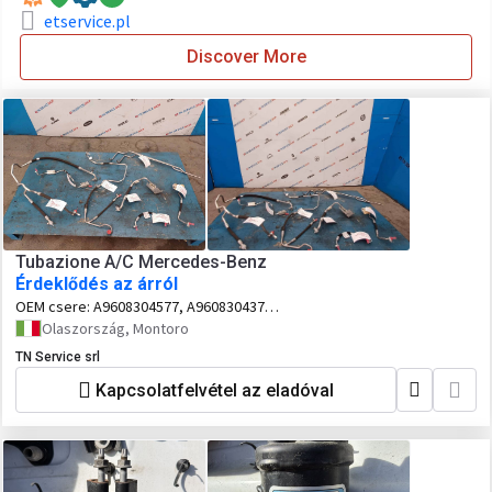
etservice.pl
Discover More
Tubazione A/C Mercedes-Benz
Érdeklődés az árról
OEM csere:
A9608304577, A9608304377,
A9608302977, A9608308663,
Olaszország, Montoro
A9608308363, A9608308463,
TN Service srl
A9604767501
Kapcsolatfelvétel az eladóval