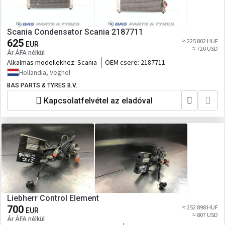
Scania Condensator Scania 2187711
625
≈ 225 802 HUF
EUR
≈ 720 USD
Ár ÁFA nélkül
Alkalmas modellekhez:
Scania
OEM csere:
2187711
Hollandia, Veghel
BAS PARTS & TYRES B.V.
Kapcsolatfelvétel az eladóval
Liebherr Control Element
700
≈ 252 898 HUF
EUR
≈ 807 USD
Ár ÁFA nélkül