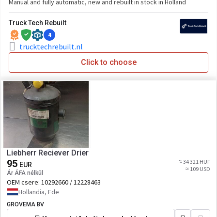
Manual and fully automatic, new and rebuilt in stock in Holland
Truck Tech Rebuilt
4
trucktechrebuilt.nl
Click to choose
Liebherr Reciever Drier
95
≈ 34 321 HUF
EUR
≈ 109 USD
Ár ÁFA nélkül
OEM csere:
10292660 / 12228463
Hollandia, Ede
GROVEMA BV