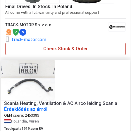
Final Drives. In Stock. In Poland.
All come with a full warranty and professional support
TRACK-MOTOR Sp. z o.o.
5
track-motor.com
Check Stock & Order
Scania Heating, Ventilation & AC Airco leiding Scania
Érdeklődés az árról
OEM csere:
2453389
Hollandia, Vuren
Truckparts1919.com BV