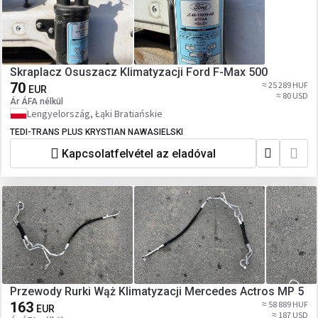
Skraplacz Osuszacz Klimatyzacji Ford F-Max 500
70
≈ 25 289 HUF
EUR
≈ 80 USD
Ár ÁFA nélkül
Lengyelország, Łąki Bratiańskie
TEDI-TRANS PLUS KRYSTIAN NAWASIELSKI
Kapcsolatfelvétel az eladóval
Przewody Rurki Wąż Klimatyzacji Mercedes Actros MP 5
163
≈ 58 889 HUF
EUR
≈ 187 USD