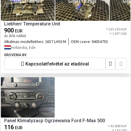
Liebherr Temperature Unit
900
≈ 325 155 HUF
EUR
≈ 1 037 USD
Ár ÁFA nélkül
Alkalmas modellekhez:
2657 LH50 M
OEM csere:
94054755
Hollandia, Ede
GROVEMA BV
Kapcsolatfelvétel az eladóval
Panel Klimatyzacji Ogrzewania Ford F-Max 500
116
≈ 41 908 HUF
EUR
≈ 133 USD