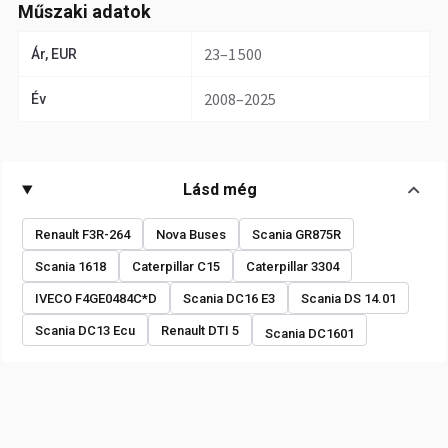
Műszaki adatok
23–1 500
Ár, EUR
2008–2025
Év
Lásd még
Renault F3R-264
Nova Buses
Scania GR875R
Scania 1618
Caterpillar C15
Caterpillar 3304
IVECO F4GE0484C*D
Scania DC16 E3
Scania DS 14.01
Scania DC13 Ecu
Renault DTI 5
Scania DC1601