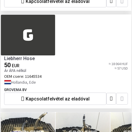
Kapcsolatfelvétel az eladóval
Liebherr Hose
50
≈ 18 064 HUF
EUR
≈ 57 USD
Ár ÁFA nélkül
OEM csere:
11645534
Hollandia, Ede
GROVEMA BV
Kapcsolatfelvétel az eladóval