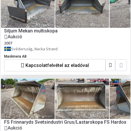
Siljum Mekan multiskopa
Aukció
2007
Svédország, Nacka Strand
Maskinera AB
Kapcsolatfelvétel az eladóval
FS Frinnaryds Svetsindustri Grus/Lastarskopa FS Hardox
Aukció