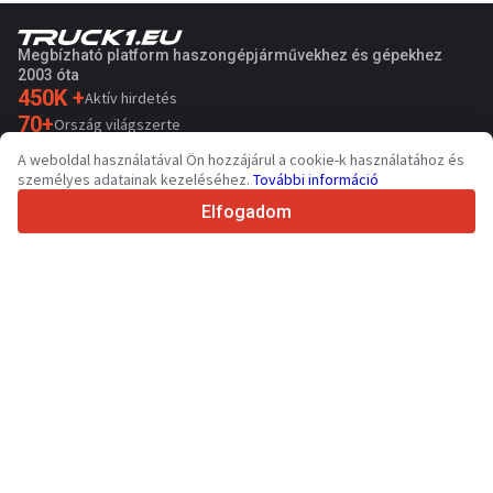
Megbízható platform haszongépjárművekhez és gépekhez
2003 óta
450K +
Aktív hirdetés
70+
Ország világszerte
36
Támogatott nyelv
A weboldal használatával Ön hozzájárul a cookie-k használatához és
személyes adatainak kezeléséhez.
További információ
4.7/5
Trustpilot
Elfogadom
Eladóknak
Promóciós szolgáltatások
Fizetős szolgáltatások árai
Támogatás
Vevőknek
Márkák értékelései
Kiállítások