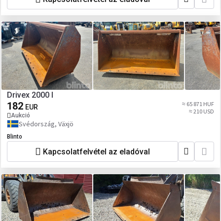
Drivex 2000 l
182
≈ 65 871 HUF
EUR
≈ 210 USD
Aukció
Svédország, Växjö
Blinto
Kapcsolatfelvétel az eladóval