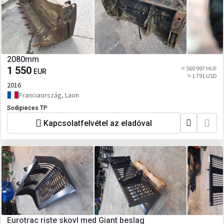
2080mm
1 550
≈ 560 997 HUF
EUR
≈ 1 791 USD
2016
Franciaország, Laon
Sodipieces TP
Kapcsolatfelvétel az eladóval
Eurotrac riste skovl med Giant beslag