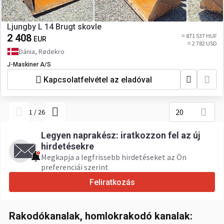
Ljungby L 14 Brugt skovle
2 408
≈ 871 537 HUF
EUR
≈ 2 782 USD
Dánia, Rødekro
J-Maskiner A/S
Kapcsolatfelvétel az eladóval
20
1
/
26
Legyen naprakész: iratkozzon fel az új
hirdetésekre
Megkapja a legfrissebb hirdetéseket az Ön
preferenciái szerint
Feliratkozás
Rakodókanalak, homlokrakodó kanalak: