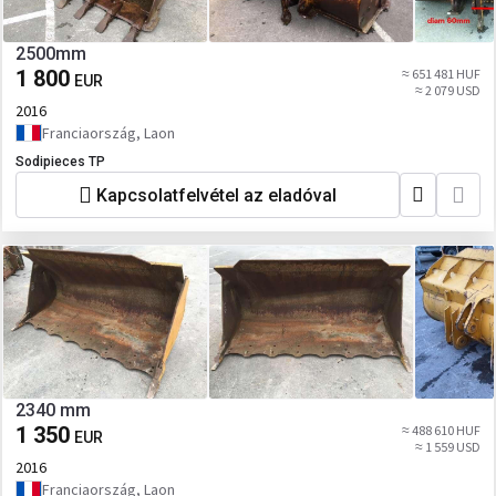
2500mm
1 800
≈ 651 481 HUF
EUR
≈ 2 079 USD
2016
Franciaország, Laon
Sodipieces TP
Kapcsolatfelvétel az eladóval
2340 mm
1 350
≈ 488 610 HUF
EUR
≈ 1 559 USD
2016
Franciaország, Laon