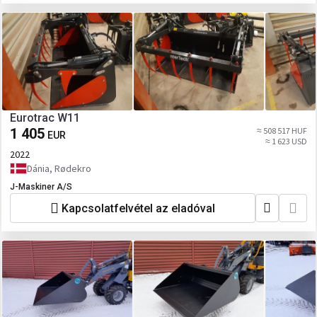
Eurotrac W11
1 405
≈ 508 517 HUF
EUR
≈ 1 623 USD
2022
Dánia, Rødekro
J-Maskiner A/S
Kapcsolatfelvétel az eladóval