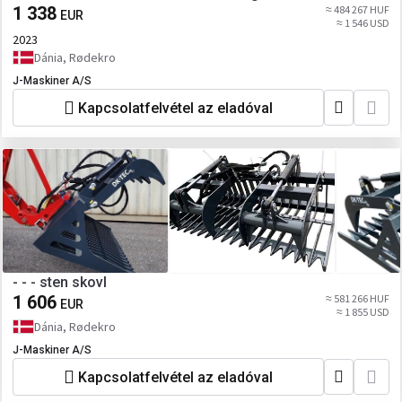
1 338
≈ 484 267 HUF
EUR
≈ 1 546 USD
2023
Dánia, Rødekro
J-Maskiner A/S
Kapcsolatfelvétel az eladóval
- - - sten skovl
1 606
≈ 581 266 HUF
EUR
≈ 1 855 USD
Dánia, Rødekro
J-Maskiner A/S
Kapcsolatfelvétel az eladóval