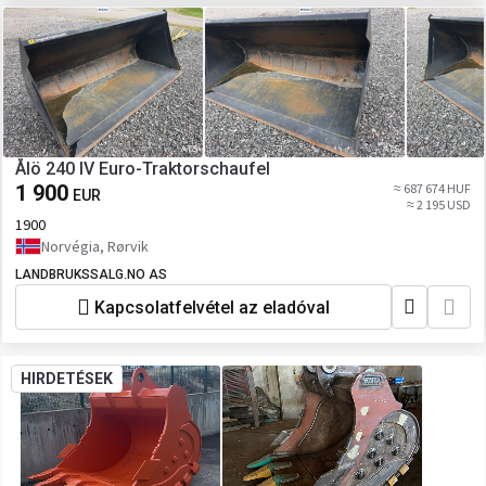
Ålö 240 IV Euro-Traktorschaufel
1 900
≈ 687 674 HUF
EUR
≈ 2 195 USD
1900
Norvégia, Rørvik
LANDBRUKSSALG.NO AS
Kapcsolatfelvétel az eladóval
HIRDETÉSEK