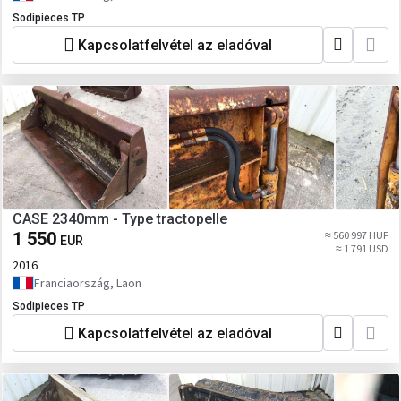
Sodipieces TP
Kapcsolatfelvétel az eladóval
CASE 2340mm - Type tractopelle
1 550
≈ 560 997 HUF
EUR
≈ 1 791 USD
2016
Franciaország, Laon
Sodipieces TP
Kapcsolatfelvétel az eladóval