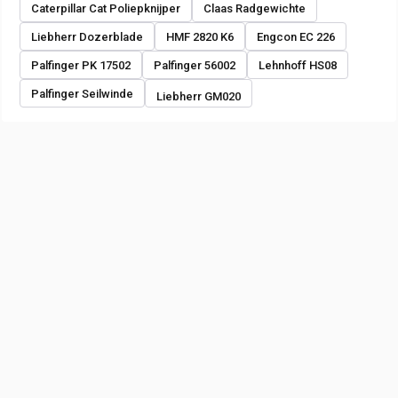
Caterpillar Cat Poliepknijper
Claas Radgewichte
Liebherr Dozerblade
HMF 2820 K6
Engcon EC 226
Palfinger PK 17502
Palfinger 56002
Lehnhoff HS08
Palfinger Seilwinde
Liebherr GM020