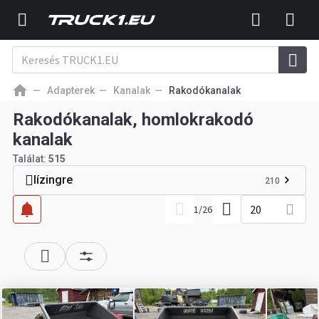
Adapterek
Kanalak
Rakodókanalak
Rakodókanalak, homlokrakodó
kanalak
Találat:
515
lízingre
210
20
1
/
26