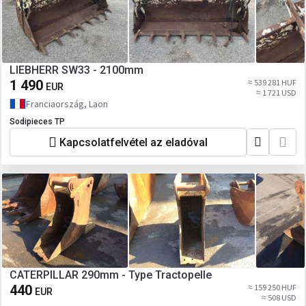
LIEBHERR SW33 - 2100mm
1 490
≈ 539 281 HUF
EUR
≈ 1 721 USD
Franciaország, Laon
Sodipieces TP
Kapcsolatfelvétel az eladóval
CATERPILLAR 290mm - Type Tractopelle
440
≈ 159 250 HUF
EUR
≈ 508 USD