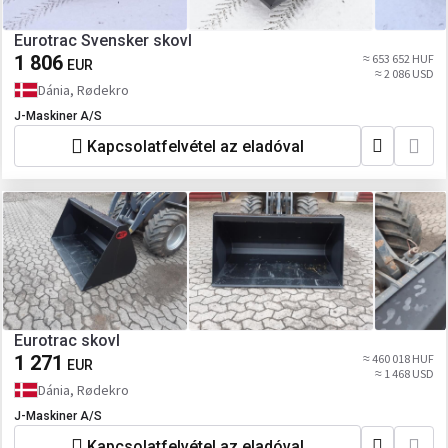
Eurotrac Svensker skovl
1 806
≈ 653 652 HUF
EUR
≈ 2 086 USD
Dánia, Rødekro
J-Maskiner A/S
Kapcsolatfelvétel az eladóval
Eurotrac skovl
1 271
≈ 460 018 HUF
EUR
≈ 1 468 USD
Dánia, Rødekro
J-Maskiner A/S
Kapcsolatfelvétel az eladóval