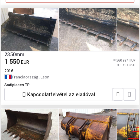
2350mm
1 550
≈ 560 997 HUF
EUR
≈ 1 791 USD
2016
Franciaország, Laon
Sodipieces TP
Kapcsolatfelvétel az eladóval