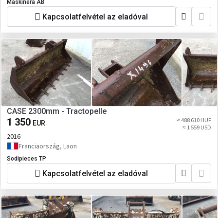
Maskinera AB
Kapcsolatfelvétel az eladóval
CASE 2300mm - Tractopelle
1 350
≈ 488 610 HUF
EUR
≈ 1 559 USD
2016
Franciaország, Laon
Sodipieces TP
Kapcsolatfelvétel az eladóval